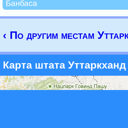
Банбаса
‹ По другим местам Уттар
Карта штата Уттаркханд