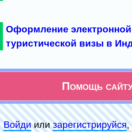
Оформление электронной
туристической визы в Ин
Помощь сайт
Войди
или
зарeгиcтpируйся
,