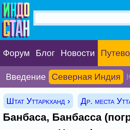
Форум
Блог
Новости
Путево
Введение
Северная Индия
Штат Уттаркханд ›
Др. места Утт
Банбаса, Банбасса (по