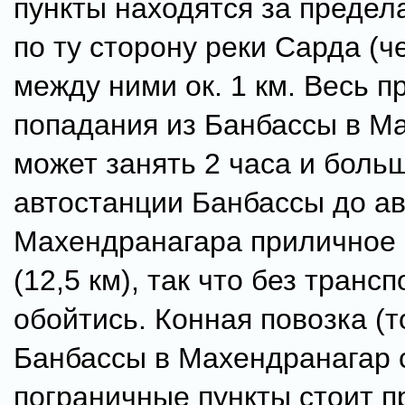
пункты находятся за предел
по ту сторону реки Сарда (ч
между ними ок. 1 км. Весь п
попадания из Банбассы в М
может занять 2 часа и боль
автостанции Банбассы до а
Махендранагара приличное 
(12,5 км), так что без трансп
обойтись. Конная повозка (т
Банбассы в Махендранагар 
пограничные пункты стоит п