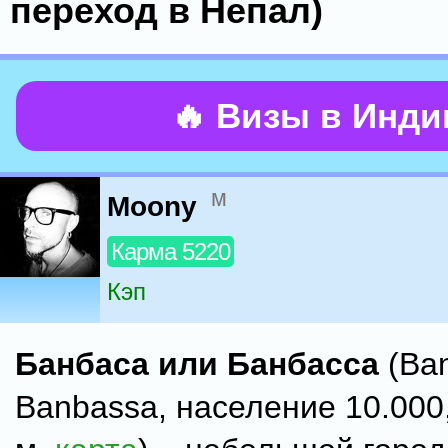
переход в Непал)
🔥 Визы в Инд
м
Moony
Карма 5220
Кэп
Банбаса или Банбасса
(Ba
Banbassa, население 10.000