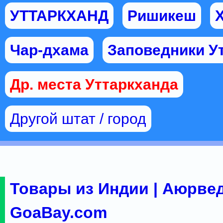
УТТАРКХАНД
Ришикеш
Чар-дхама
Заповедники У
Др. места Уттаркханда
Другой штат / город
Товары из Индии | Аюрвед
GoaBay.com