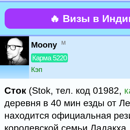
🔥 Визы в Инд
м
Moony
Карма 5220
Кэп
Сток
(Stok, тел. код 01982,
к
деревня в 40 мин езды от Ле
находится официальная рез
королевской семьи Ладакха.