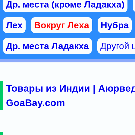
Др. места (кроме Ладакха)
Лех
Вокруг Леха
Нубра
Др. места Ладакха
Другой 
Товары из Индии | Аюрвед
GoaBay.com