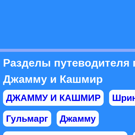
Разделы путеводителя 
Джамму и Кашмир
ДЖАММУ И КАШМИР
Шрин
Гульмарг
Джамму