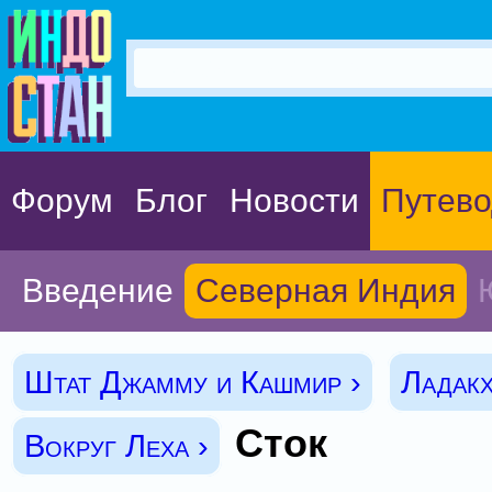
Форум
Блог
Новости
Путево
Введение
Северная Индия
Штат Джамму и Кашмир ›
Ладакх
Сток
Вокруг Леха ›