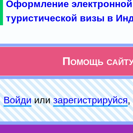
Оформление электронной
туристической визы в Ин
Помощь сайт
Войди
или
зарeгиcтpируйся
,