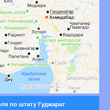
ля по штату Гуджарат