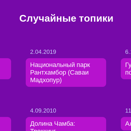
Случайные топики
2.04.2019
6.
Национальный парк
Г
Рантхамбор (Саваи
п
Мадхопур)
4.09.2010
11
Долина Чамба:
А