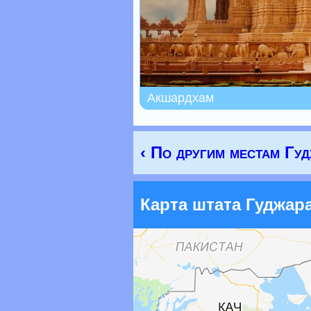
Акшардхам
‹ По другим местам Гуд
Карта штата Гуджар