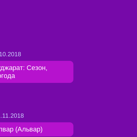
10.2018
уджарат: Сезон,
огода
.11.2018
лвар (Альвар)