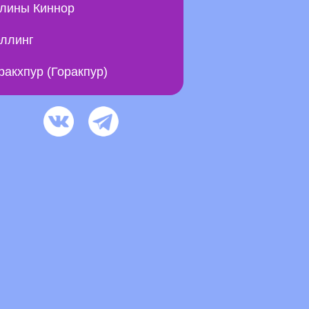
лины Киннор
ллинг
ракхпур (Горакпур)