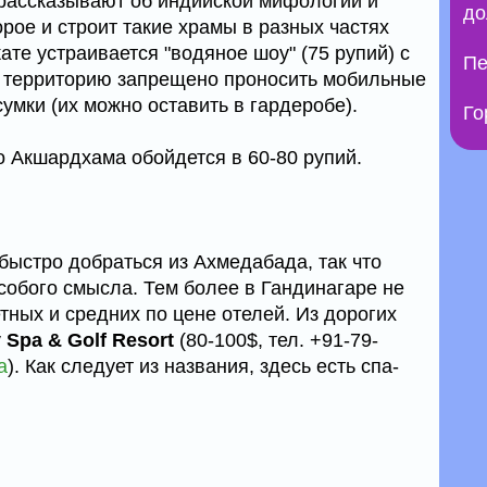
рассказывают об индийской мифологии и
до
рое и строит такие храмы в разных частях
кате устраивается "водяное шоу" (75 рупий) с
Пе
а территорию запрещено проносить мобильные
умки (их можно оставить в гардеробе).
Го
о Акшардхама обойдется в 60-80 рупий.
быстро добраться из Ахмедабада, так что
собого смысла. Тем более в Гандинагаре не
ных и средних по цене отелей. Из дорогих
Spa & Golf Resort
(80-100$, тел. +91-79-
а
). Как следует из названия, здесь есть спа-