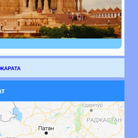
жарата
ат