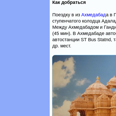
Как добраться
Поездку в из
Ахмедабад
а в 
ступенчатого колодца Адала
Между Ахмедабадом и Ганди
(45 мин). В Ахмедабаде авто
автостанции ST Bus Statnd, 
др. мест.