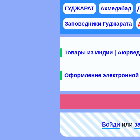
ГУДЖАРАТ
Ахмедабад
Заповедники Гуджарата
Товары из Индии | Аюрвед
Оформление электронной 
Войди
или
з