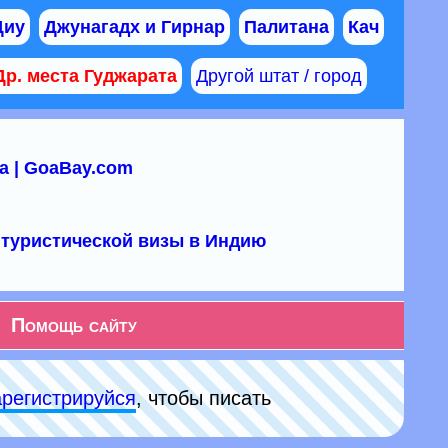
Диу
Джунагадх и Гирнар
Палитана
Кач
Др. места Гуджарата
Другой штат / город
а | GoaBay.com
туристической визы в Индию
Помощь сайту
арeгиcтpируйся
, чтобы писать