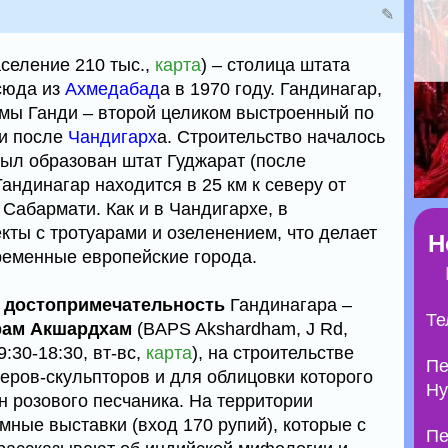
✎
аселение 210 тыс.,
карта
) – столица штата
сюда из
Ахмедабад
а в 1970 году. Гандинагар,
тмы Ганди – второй целиком выстроенный по
ии после
Чандигарх
а. Строительство началось
 был образован штат Гуджарат (после
андинагар находится в 25 км к северу от
Сабармати. Как и в Чандигархе, в
кты с тротуарами и озеленением, что делает
Н
ременные европейские города.
я
достопримечательность
Гандинагара –
Те
рам Акшардхам
(BAPS Akshardham, J Rd,
9:30-18:30, вт-вс,
карта
), на строительстве
Пе
еров-скульпторов и для облицовки которого
Ну
н розового песчаника. На территории
ные выставки (вход 170 рупий), которые с
Пе