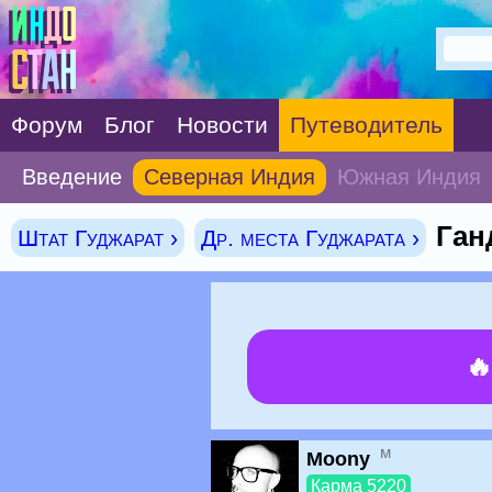
Форум
Блог
Новости
Путеводитель
Введение
Северная Индия
Южная Индия
Ган
Штат Гуджарат ›
Др. места Гуджарата ›

м
Moony
Карма 5220