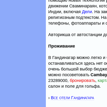
помощью новых технологий 
движении Сваминараян, кото
Индии, включая
Дели
. На за
религиозным подтекстом. Н
телефоны, фотоаппараты и с
Авторикша от автостанции д
Проживание
В Гандинагар можно легко и 
останавливаться здесь нет о
очень большой выбор бюджет
можно посоветовать
Cambay 
23289000,
бронировать
,
карт
салон и поле для гольфа.
›
Все отели Гандинагара