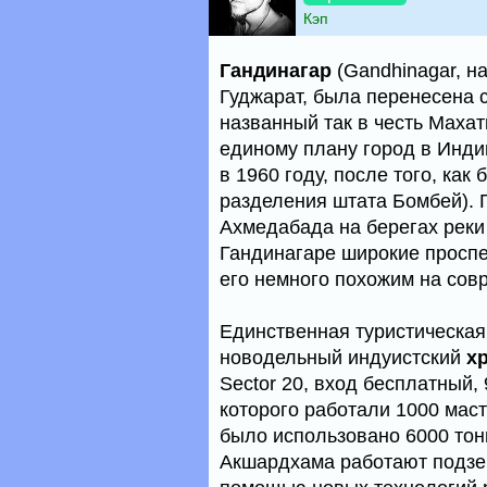
Кэп
Гандинагар
(Gandhinagar, н
Гуджарат, была перенесена 
названный так в честь Маха
единому плану город в Инд
в 1960 году, после того, как
разделения штата Бомбей). Г
Ахмедабада на берегах реки 
Гандинагаре широкие проспе
его немного похожим на сов
Единственная туристическа
новодельный индуистский
х
Sector 20, вход бесплатный, 
которого работали 1000 маст
было использовано 6000 тон
Акшардхама работают подзем