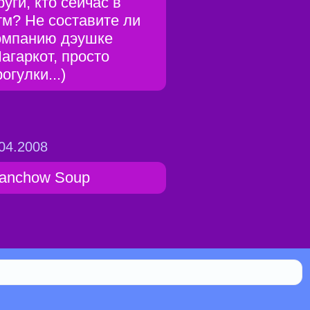
руги, кто сейчас в
тм? Не составите ли
омпанию дэушке
Нагаркот, просто
огулки...)
04.2008
anchow Soup