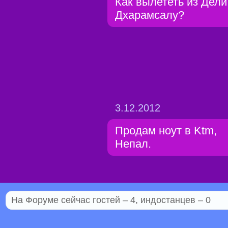
Как вылететь из Дели
Дхарамсалу?
3.12.2012
Продам ноут в Ktm,
Непал.
На Форуме сейчас гостей – 4, индостанцев – 0