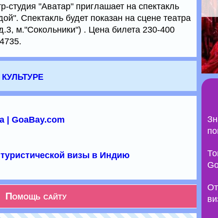
тр-студия "Аватар" приглашает на спектакль
ой". Спектакль будет показан на сцене театра
.3, м."Сокольники") . Цена билета 230-400
54735.
 культуре
Зн
а | GoaBay.com
по
То
туристической визы в Индию
Go
От
Помощь сайту
ви