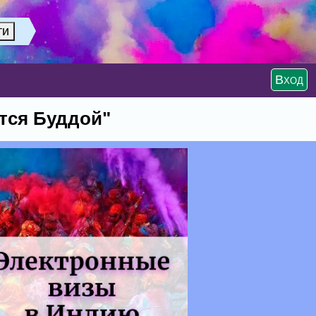
Вход
ится Буддой"