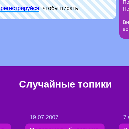
По
арeгиcтpируйся
, чтобы писать
Не
Ви
во
Случайные топики
19.07.2007
7.