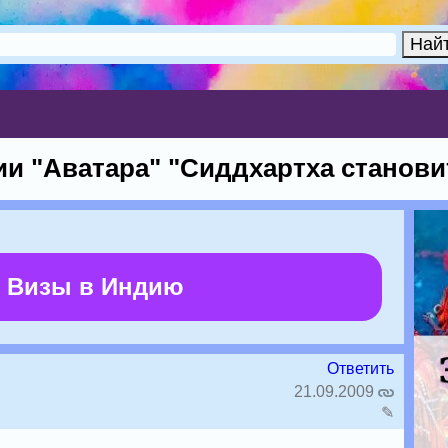
ии "Аватара" "Сиддхартха станов
 Визы в Индию
Ответить
21.09.2009
✎