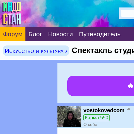
Форум
Блог
Новости
Путеводитель
Спектакль студ
Искусство и культура ›

ж
vostokovedcom
Карма 550
О себе