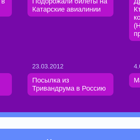
 в
Подорожали билеты на
Д
Катарские авиалинии
К
к
(
пр
23.03.2012
4.
Посылка из
M
Тривандрума в Россию