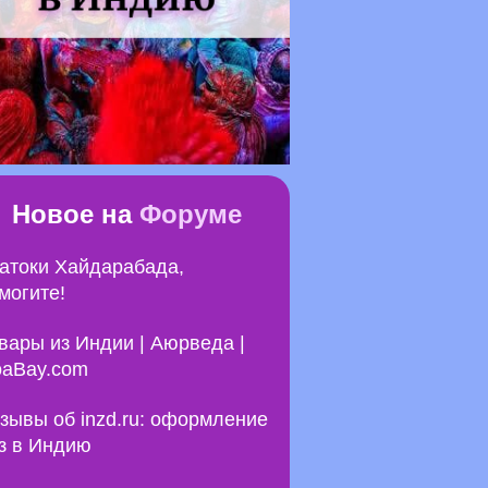
Новое на
Форуме
атоки Хайдарабада,
могите!
вары из Индии | Аюрведа |
aBay.com
зывы об inzd.ru: оформление
з в Индию