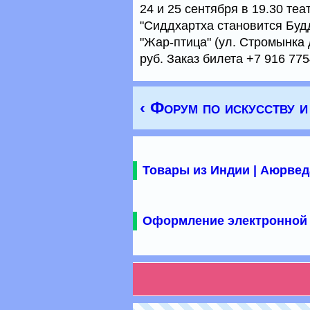
24 и 25 сентября в 19.30 теа
"Сиддхартха становится Будд
"Жар-птица" (ул. Стромынка д
руб. Заказ билета +7 916 77
‹ Форум по искусству и
Товары из Индии | Аюрвед
Оформление электронной 