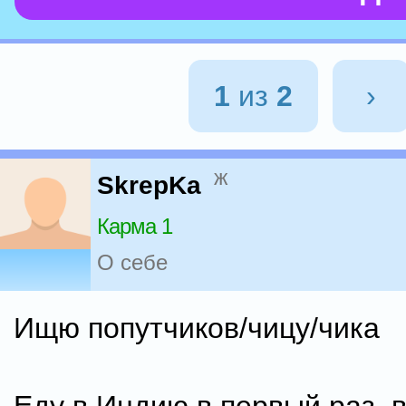
1
из
2
›
ж
SkrepKa
Карма 1
О себе
Ищю попутчиков/чицу/чика