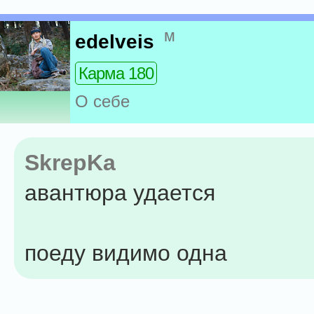
м
edelveis
Карма 180
О себе
SkrepKa
авантюра удается
поеду видимо одна