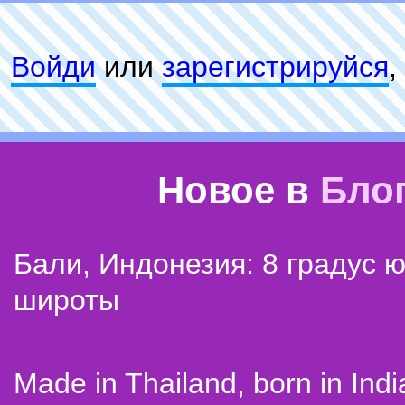
Войди
или
зарeгиcтpируйся
,
Новое в
Бло
Бали, Индонезия: 8 градус 
широты
Made in Thailand, born in Indi