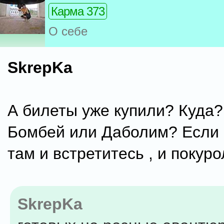
Карма 373
О себе
SkrepKa
А билеты уже купили? Куда?
Бомбей или Даболим? Если 
там и встретитесь , и покур
SkrepKa