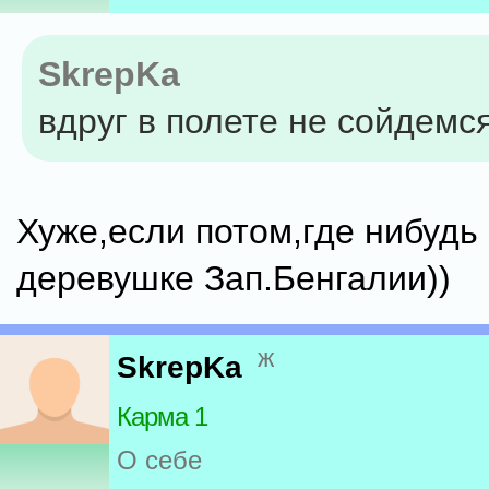
SkrepKa
вдруг в полете не сойдемс
Хуже,если потом,где нибудь
деревушке Зап.Бенгалии))
ж
SkrepKa
Карма 1
О себе