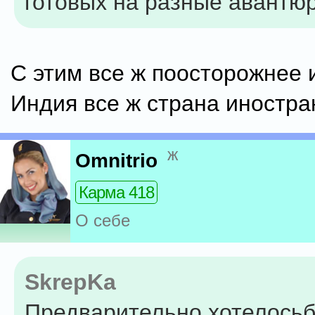
готовых на разные авантю
С этим все ж поосторожнее 
Индия все ж страна иностра
ж
Omnitrio
Карма 418
О себе
SkrepKa
Предварительно хотелось