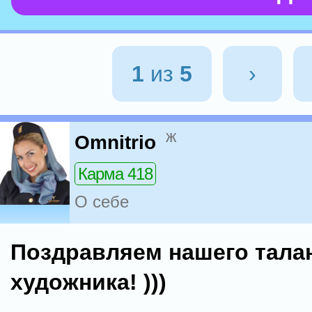
1
из
5
›
ж
Omnitrio
Карма 418
О себе
Поздравляем нашего тала
художника! )))