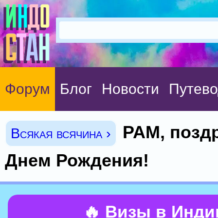
Форум
Блог
Новости
Путево
PAM, позд
Всякая всячина ›
Днем Рождения!
🔥 Визы в Инд