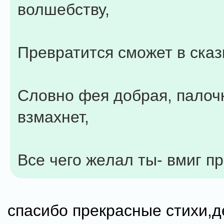
волшебству,
Превратится сможет в сказк
Словно фея добрая, палоч
взмахнет,
Bсе чего жeлал ты- вмиг пр
спасибо прекрасные стихи,д