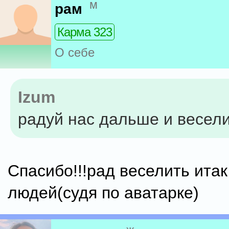
м
рам
Карма 323
О себе
Izum
радуй нас дальше и весели
Спасибо!!!рад веселить ита
людей(судя по аватарке)