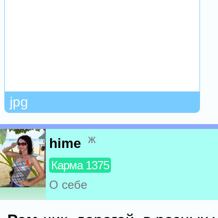
jpg
ж
hime
Карма 1375
О себе