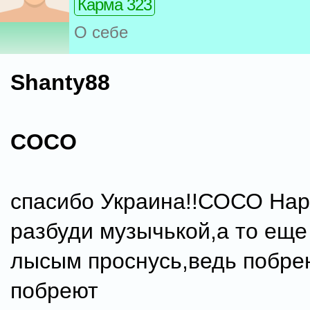
Карма 323
О себе
Shanty88
COCO
спасибо Украина!!СОСО Нар
разбуди музычькой,а то еще
лысым проснусь,ведь побре
побреют