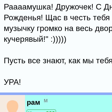
Раааамушка! Дружочек! С Д
Рожденья! Щас в честь тебя
музычку громко на весь двор
кучерявый!" :)))))
Пусть все знают, как мы тебя
УРА!
м
рам