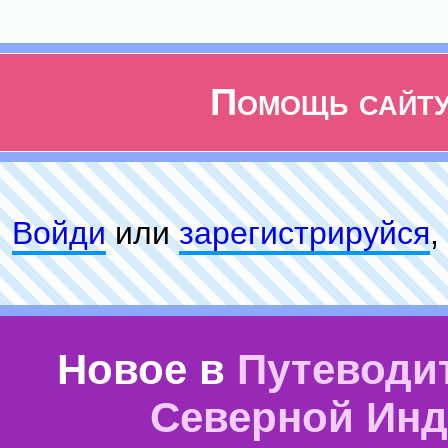
Помощь сайт
Войди
или
зарeгиcтpируйся
,
Новое в
Путеводи
Северной Ин