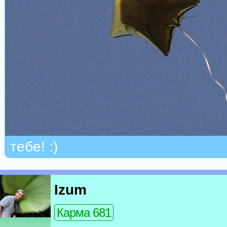
тебе! :)
Izum
Карма 681