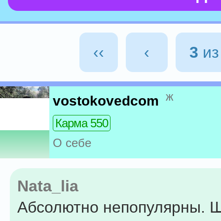
‹‹
‹
3
и
ж
vostokovedcom
Карма 550
О себе
Nata_lia
Абсолютно непопулярны. Ш