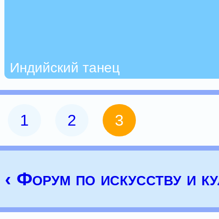
Индийский танец
1
2
3
‹ Форум по искусству и ку