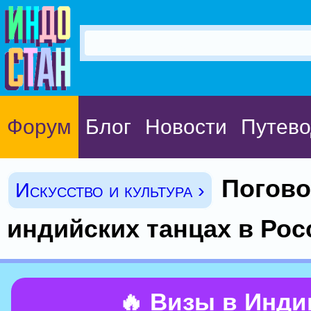
Форум
Блог
Новости
Путево
Погово
Искусство и культура ›
индийских танцах в Рос
🔥 Визы в Инд