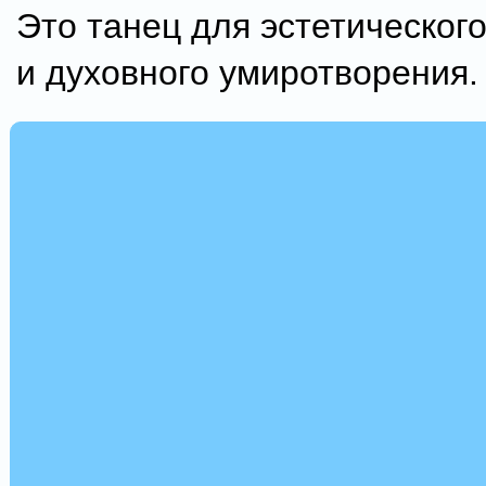
Это танец для эстетическог
и духовного умиротворения.