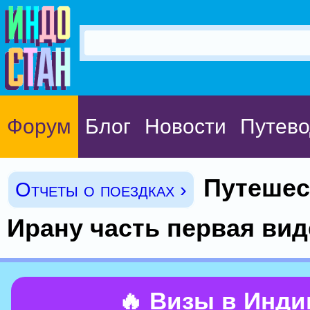
Форум
Блог
Новости
Путево
Путешес
Отчеты о поездках ›
Ирану часть первая вид
🔥 Визы в Инд