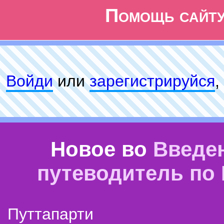
Помощь сайт
Войди
или
зарeгиcтpируйся
,
Новое во
Введе
путеводитель по
Путтапарти