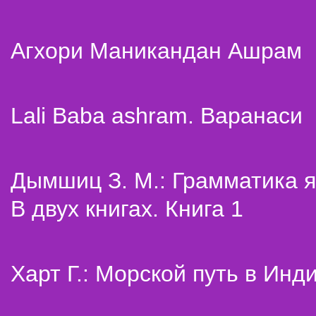
Агхори Маникандан Ашрам
Lali Baba ashram. Варанаси
Дымшиц З. М.: Грамматика я
В двух книгах. Книга 1
Харт Г.: Морской путь в Инд