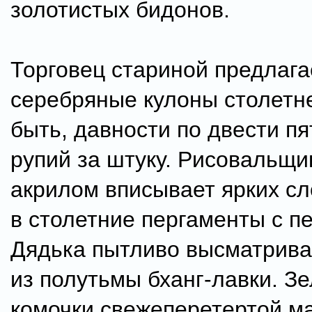
золотистых бидонов.
Торговец стариной предлага
серебряные кулоны столетн
быть, давности по двести п
рупий за штуку. Рисовальщ
акрилом вписывает ярких сл
в столетние пергаменты с п
Дядька пытливо высматрива
из полутьмы бханг-лавки. З
комочки свежеперетертой м