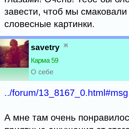
завести, чтоб мы смаковали
словесные картинки.
ж
savetry
Карма 59
О себе
../forum/13_8167_0.html#ms
А мне там очень понравилос