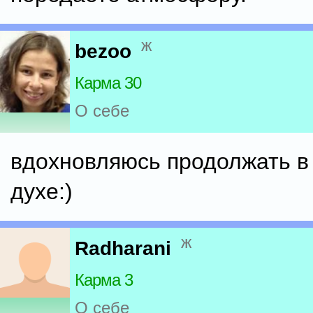
ж
bezoo
Карма 30
О себе
вдохновляюсь продолжать в
духе:)
ж
Radharani
Карма 3
О себе