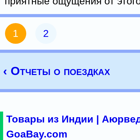
приятные ощущения от этог
1
2
‹ Отчеты о поездках
Товары из Индии | Аюрвед
GoaBay.com