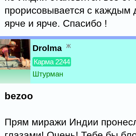
прорисовывается с каждым 
ярче и ярче. Спасибо !
ж
Drolma
Карма 2244
Штурман
bezoo
Прям миражи Индии пронес
глазами! Очень! Тебе бы бло