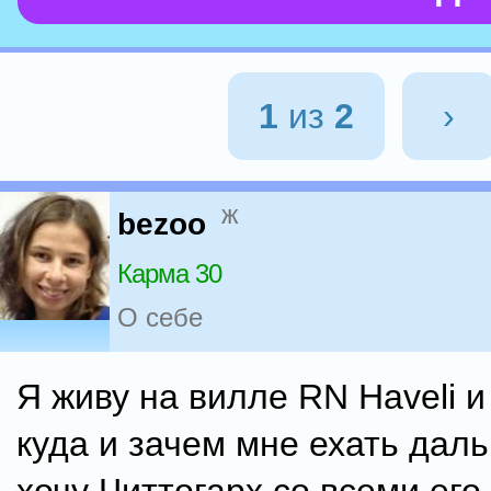
1
из
2
›
ж
bezoo
Карма 30
О себе
Я живу на вилле RN Haveli 
куда и зачем мне ехать даль