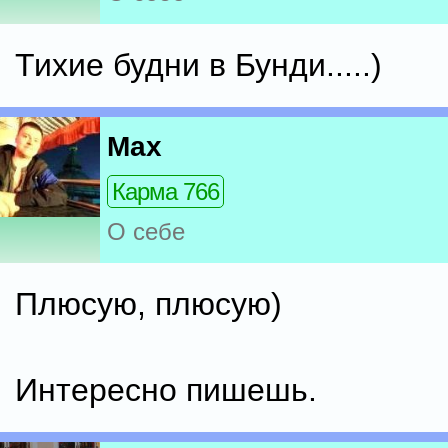
Тихие будни в Бунди.....)
Max
Карма 766
О себе
Плюсую, плюсую)
Интересно пишешь.