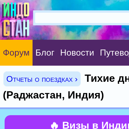
Форум
Блог
Новости
Путево
Тихие д
Отчеты о поездках ›
(Раджастан, Индия)
🔥 Визы в Инд