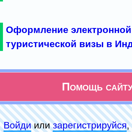
Оформление электронной
туристической визы в Ин
Помощь сайт
Войди
или
зарeгиcтpируйся
,