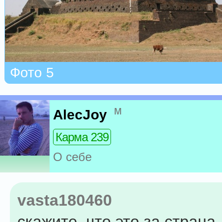
Фото 5
м
AlecJoy
Карма 239
О себе
vasta180460
скажите, что это за страна.