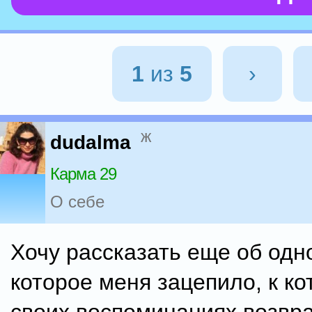
1
из
5
›
ж
dudalma
Карма 29
О себе
Хочу рассказать еще об одн
которое меня зацепило, к ко