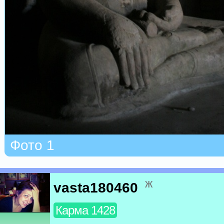
Фото 1
ж
vasta180460
Карма 1428