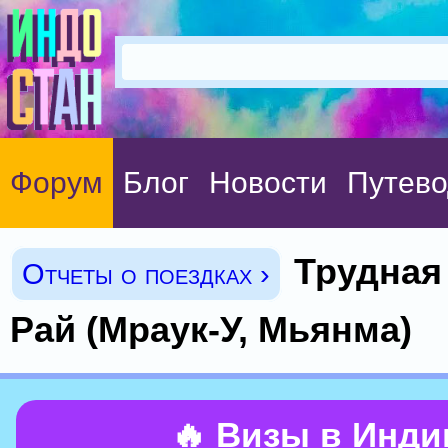
Форум
Блог
Новости
Путево
Трудная
Отчеты о поездках ›
Рай (Мраук-У, Мьянма)
🔥 Визы в Инд