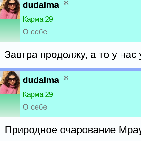
ж
dudalma
Карма 29
О себе
Завтра продолжу, а то у нас
ж
dudalma
Карма 29
О себе
Природное очарование Мрау