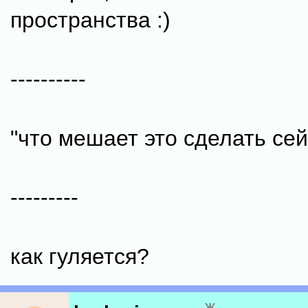
пространства :)
----------
"что мешает это сделать сей
---------
как гуляется?
ж