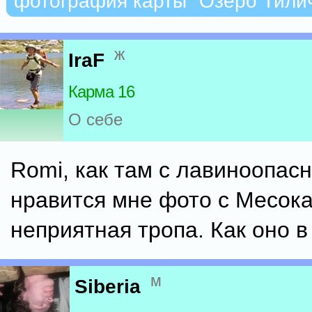
фотография карты "Озеро Тили
ж
IraF
Карма 16
О себе
Romi, как там с лавиноопас
нравится мне фото с Месока
неприятная тропа. Как оно в
м
Siberia