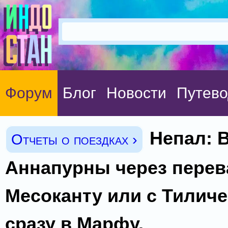
Форум
Блог
Новости
Путево
Непал: 
Отчеты о поездках ›
Аннапурны через перев
Месоканту или с Тиличе
сразу в Марфу.