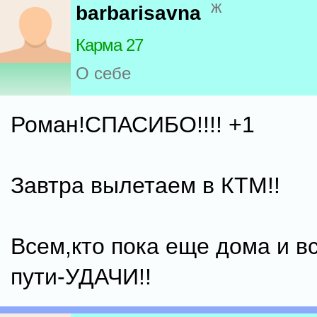
ж
barbarisavna
Карма 27
О себе
Роман!СПАСИБО!!!! +1
Завтра вылетаем в КТМ!!
Всем,кто пока еще дома и вс
пути-УДАЧИ!!