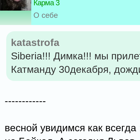
Карма 3
О себе
katastrofa
Siberia!!! Димка!!! мы прил
Катманду 30декабря, дожди
------------
весной увидимся как всегда 