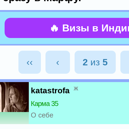
🔥 Визы в Инд
‹‹
‹
2
из
5
ж
katastrofa
Карма 35
О себе