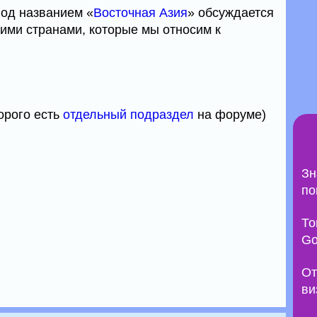
од названием «
Восточная Азия
» обсуждается
щими странами, которые мы относим к
торого есть
отдельный подраздел
на форуме)
Зн
по
То
Go
От
ви