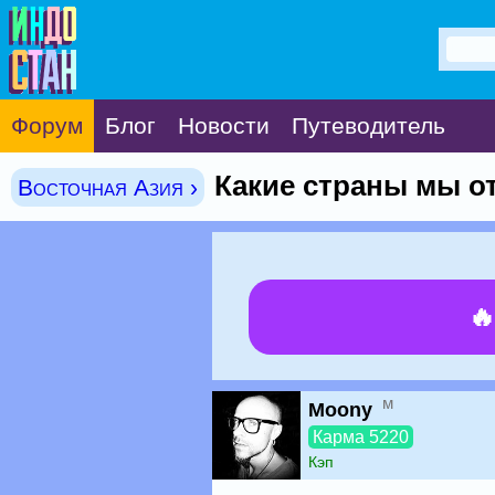
Форум
Блог
Новости
Путеводитель
Какие страны мы о
Восточная Азия ›

м
Moony
Карма 5220
Кэп