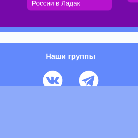
России в Ладак
Наши группы
ьзовательское соглашение
Pеклaма
Контакты