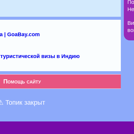
По
Не
Ви
во
а | GoaBay.com
туристической визы в Индию
Помощь сайту
⚠ Топик закрыт