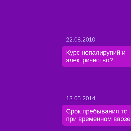
22.08.2010
Курс непалирупий и
электричество?
13.05.2014
Срок пребывания тс
при временном ввозе