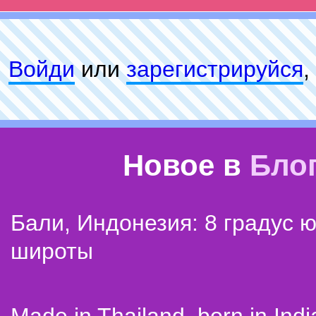
Войди
или
зарeгиcтpируйся
,
Новое в
Бло
Бали, Индонезия: 8 градус 
широты