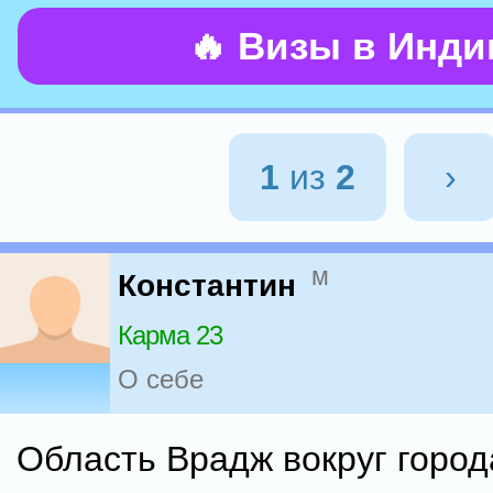
🔥 Визы в Инд
1
из
2
›
м
Константин
Карма 23
О себе
Область Врадж вокруг горо