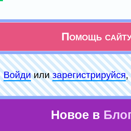
Помощь сайт
Войди
или
зарeгиcтpируйся
,
Новое в
Бло