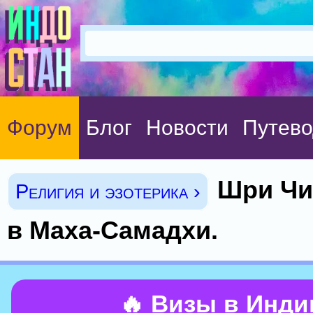
Форум
Блог
Новости
Путево
Шри Чи
Религия и эзотерика ›
в Маха-Самадхи.
🔥 Визы в Инд