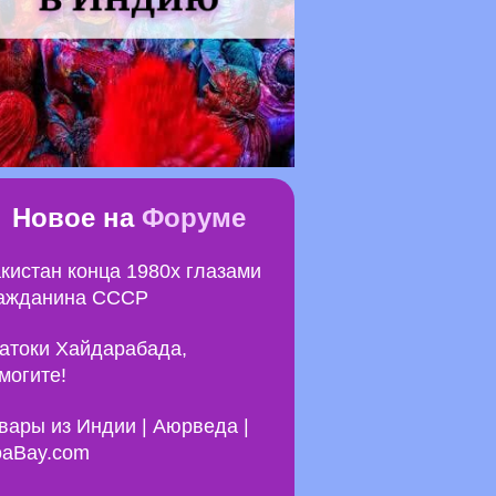
Новое на
Форуме
кистан конца 1980х глазами
ажданина СССР
атоки Хайдарабада,
могите!
вары из Индии | Аюрведа |
aBay.com