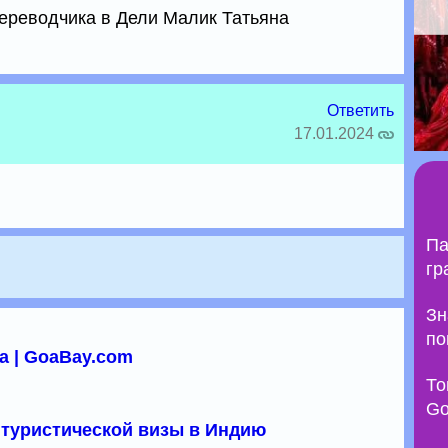
переводчика в Дели Малик Татьяна
Ответить
17.01.2024
Па
гр
Зн
по
а | GoaBay.com
То
Go
туристической визы в Индию