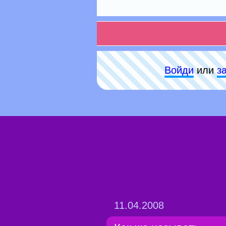
Войди
или
з
11.04.2008