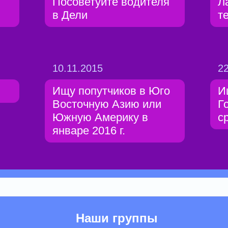
Посоветуйте водителя
Л
в Дели
т
10.11.2015
22
Ищу попутчиков в Юго
И
Восточную Азию или
Г
Южную Америку в
с
январе 2016 г.
Наши группы