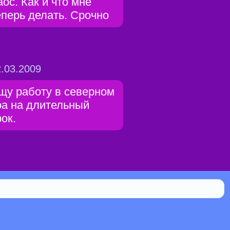
аос. Как и что мне
еперь делать. Срочно
.03.2009
щу работу в северном
оа на длительный
рок.