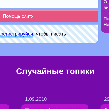
От
ви
Помощь сайту
По
Не
арeгиcтpируйся
, чтобы писать
Случайные топики
1.09.2010
29