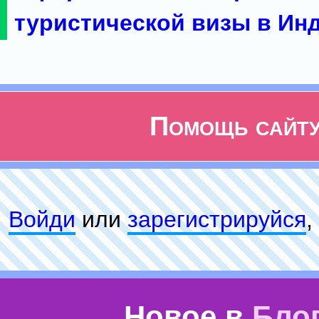
туристической визы в Ин
Помощь сайт
Войди
или
зарeгиcтpируйся
,
Новое в
Бло