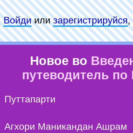
Войди
или
зарeгиcтpируйся
,
Новое во
Введе
путеводитель по
Путтапарти
Агхори Маникандан Ашрам