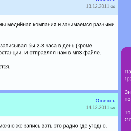
13.12.2011
 Мы медийная компания и занимаемся разными
записывал бы 2-3 часа в день (кроме
станции. И отправлял нам в мп3 файле.
тся.
Па
гр
Зн
по
Ответить
14.12.2011
То
Go
можно же записывать это радио где угодно.