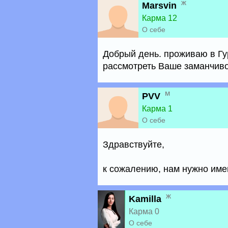
ж
Marsvin
Карма 12
О себе
Добрый день. проживаю в Гур
рассмотреть Ваше заманчиво
м
PVV
Карма 1
О себе
Здравствуйте,
к сожалению, нам нужно име
ж
Kamilla
Карма 0
О себе