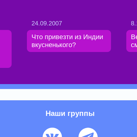
24.09.2007
8.
Что привезти из Индии
В
вкусненького?
с
Наши группы