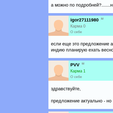
а можно по подробней?.......
м
igor27111980
Карма 0
О себе
если еще это предложение акту
индию планирую ехать весной
м
PVV
Карма 1
О себе
здравствуйте,
предложение актуально - но 