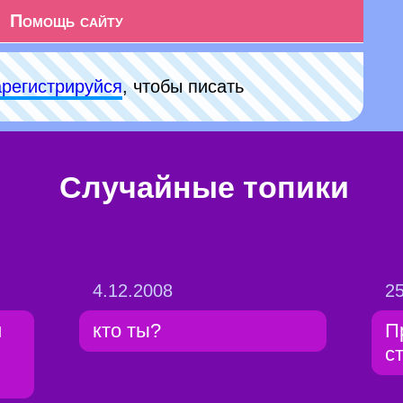
Помощь сайту
арeгиcтpируйся
, чтобы писать
Случайные топики
4.12.2008
25
й
кто ты?
П
с