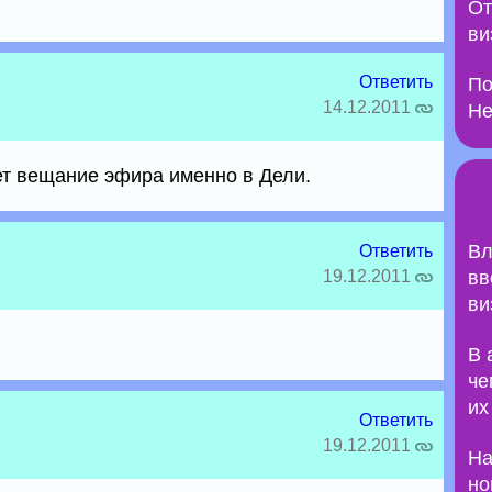
От
ви
Ответить
По
14.12.2011
Не
ует вещание эфира именно в Дели.
Вл
Ответить
19.12.2011
вв
ви
В 
че
их
Ответить
19.12.2011
На
но