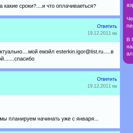
аэ
на какие сроки?....и что оплачиваеться?
Че
пе
Ответить
19.12.2011
В 
на
ально....мой емэйл esterkin.igor@list.ru.....в
ал
.......спасибо
Ответить
19.12.2011
мы планируем начинать уже с января...