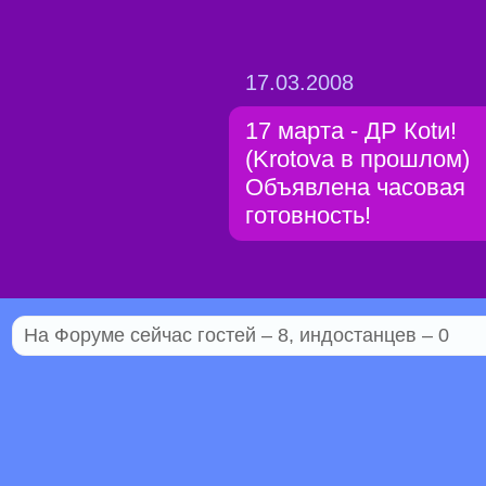
17.03.2008
17 марта - ДР Коtи!
(Krotova в прошлом)
Объявлена часовая
готовность!
На Форуме сейчас гостей – 8, индостанцев – 0