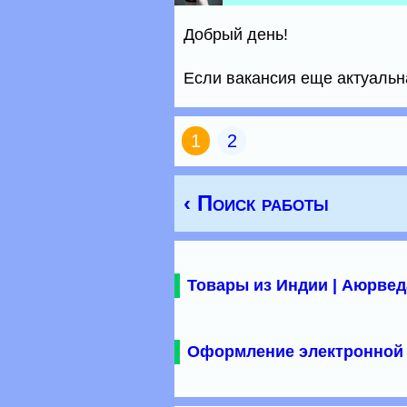
Добрый день!
Если вакансия еще актуальна
1
2
‹ Поиск работы
Товары из Индии | Аюрвед
Оформление электронной 