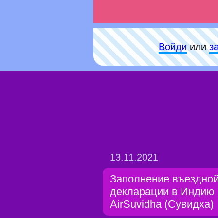
Войди
или
з
13.11.2021
Заполнение въездно
декларации в Индию
AirSuvidha (Сувидха)