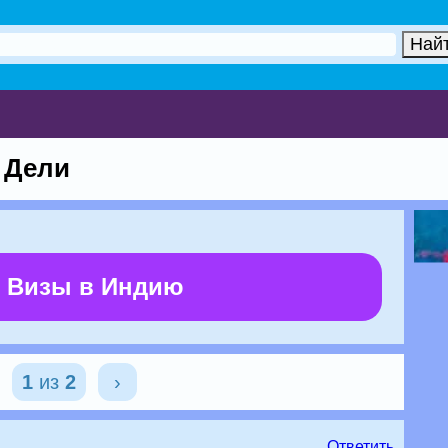
 Дели
 Визы в Индию
1
из
2
›
Ответить