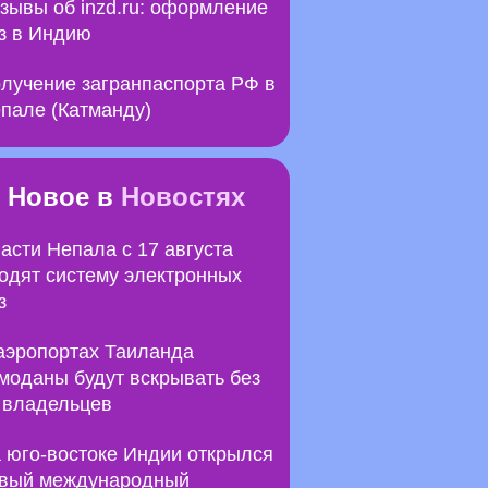
зывы об inzd.ru: оформление
з в Индию
лучение загранпаспорта РФ в
пале (Катманду)
Новое в
Новостях
асти Непала с 17 августа
одят систему электронных
з
аэропортах Таиланда
моданы будут вскрывать без
 владельцев
 юго-востоке Индии открылся
вый международный