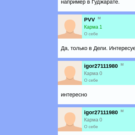
например в Гуджарате.
м
PVV
Карма 1
О себе
Да, только в Дели. Интерес
м
igor27111980
Карма 0
О себе
интересно
м
igor27111980
Карма 0
О себе