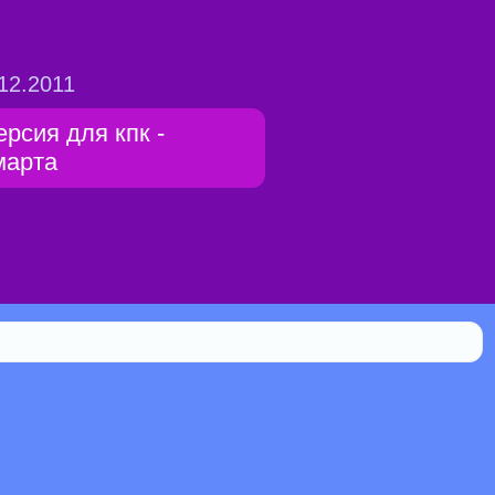
12.2011
ерсия для кпк -
марта