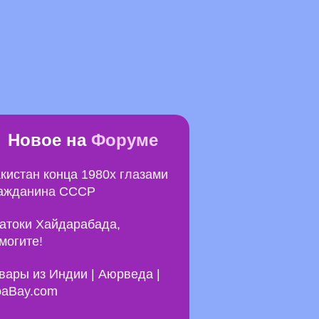
Новое на
Форуме
кистан конца 1980х глазами
ажданина СССР
атоки Хайдарабада,
могите!
вары из Индии | Аюрведа |
aBay.com