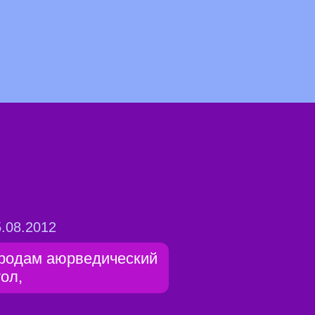
.08.2012
родам аюрведический
тол,