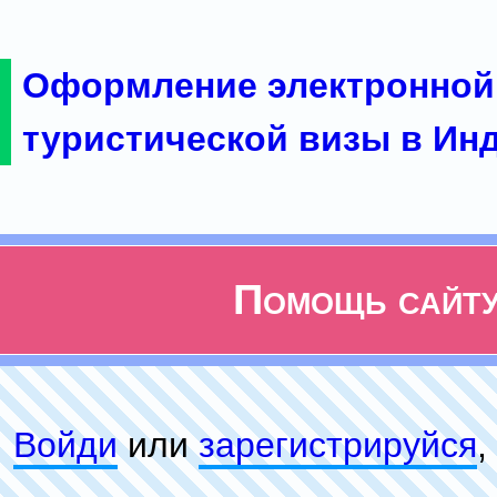
Оформление электронной
туристической визы в Ин
Помощь сайт
Войди
или
зарeгиcтpируйся
,