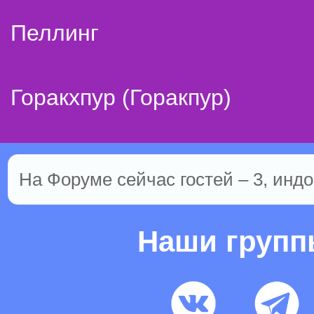
Пеллинг
Горакхпур (Горакпур)
На Форуме сейчас гостей – 3, индо
Наши груп