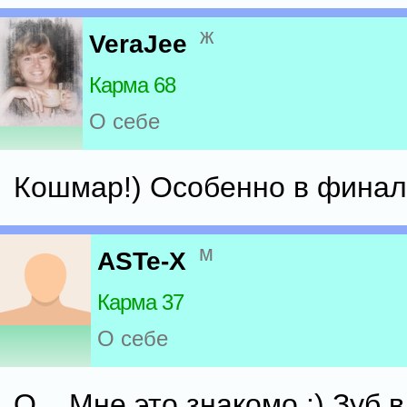
ж
VeraJee
Карма 68
О себе
Кошмар!) Особенно в финал
м
ASTe-X
Карма 37
О себе
О... Мне это знакомо :) Зуб 