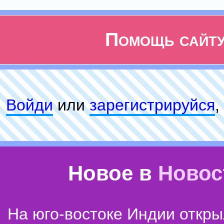
Помощь сайт
Войди
или
зарeгиcтpируйся
,
Новое в
Новос
На юго-востоке Индии откр