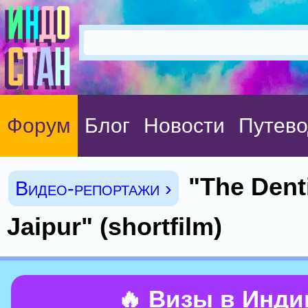
Форум
Блог
Новости
Путево
"The Dent
Видео-репортажи ›
Jaipur" (shortfilm)
🔥 Визы в Инд