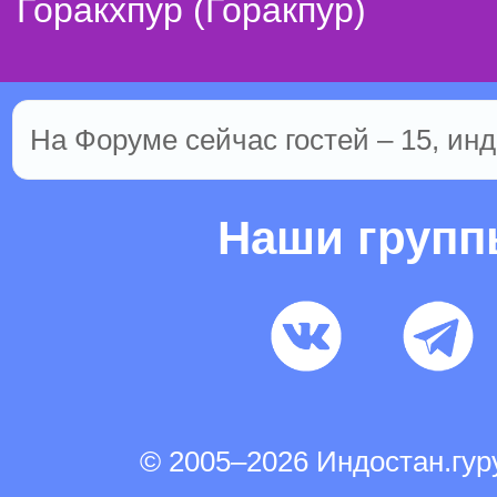
Горакхпур (Горакпур)
На Форуме сейчас гостей – 15, инд
Наши груп
© 2005–2026 Индостан.гу