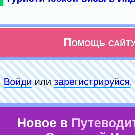
Помощь сайт
Войди
или
зарeгиcтpируйся
,
Новое в
Путеводи