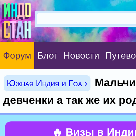
Форум
Блог
Новости
Путево
Мальчи
Южная Индия и Гоа ›
девченки а так же их р
🔥 Визы в Инд