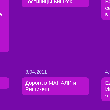
Гостиницы Бишкек
Б
с
е,
в
8.04.2011
4.
Дорога в МАНАЛИ и
Е
Ришикеш
И
чт