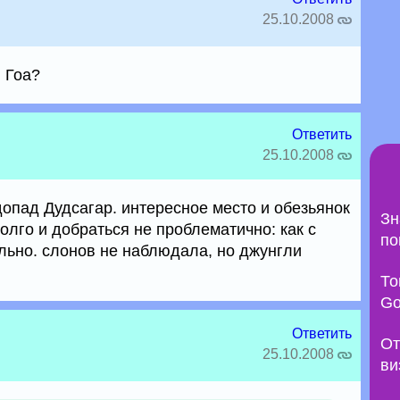
25.10.2008
в Гоа?
Ответить
25.10.2008
допад Дудсагар. интересное место и обезьянок
Зн
долго и добраться не проблематично: как с
по
ельно. слонов не наблюдала, но джунгли
То
Go
Ответить
От
25.10.2008
ви