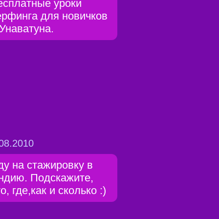
есплатные уроки
ерфинга для новичков
 Унаватуна.
08.2010
ду на стажировку в
ндию. Подскажите,
о, где,как и сколько :)