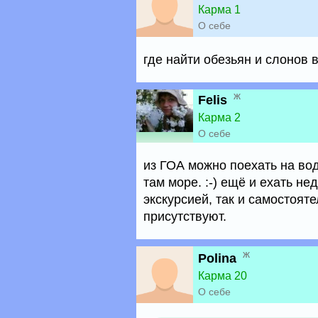
Карма 1
О себе
где найти обезьян и слонов 
ж
Felis
Карма 2
О себе
из ГОА можно поехать на во
там море. :-) ещё и ехать не
экскурсией, так и самостоят
присутствуют.
ж
Polina
Карма 20
О себе