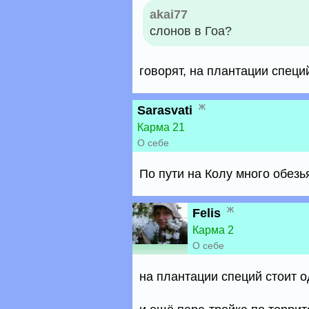
akai77
слонов в Гоа?
говорят, на плантации специ
ж
Sarasvati
Карма 21
О себе
По пути на Колу много обезья
ж
Felis
Карма 2
О себе
на плантации специй стоит 