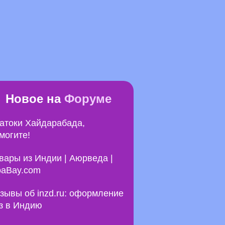
Новое на
Форуме
атоки Хайдарабада,
могите!
вары из Индии | Аюрведа |
aBay.com
зывы об inzd.ru: оформление
з в Индию