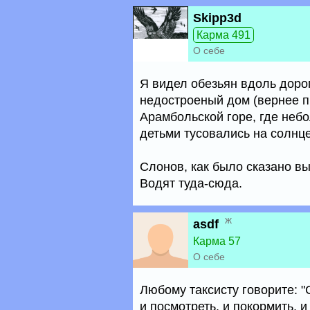
Skipp3d
Карма 491
О себе
Я видел обезьян вдоль доро
недостроеный дом (вернее пр
Арамбольской горе, где небо
детьми тусовались на солнц
Слонов, как было сказано вы
Водят туда-сюда.
ж
asdf
Карма 57
О себе
Любому таксисту говорите: "
и посмотреть, и покормить, и