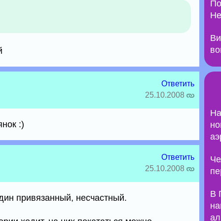
По
Не
Ви
во
й
Ответить
25.10.2008
На
нок :)
но
аэ
Ответить
Че
25.10.2008
пе
В 
один привязанный, несчастный.
на
ал