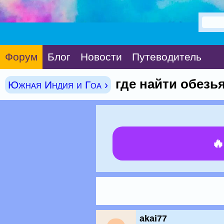
Форум
Блог
Новости
Путеводитель
где найти обезь
Южная Индия и Гоа ›

akai77