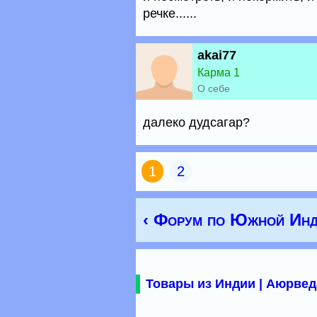
речке......
akai77
Карма 1
О себе
далеко дудсагар?
1
2
‹ Форум по Южной Инд
Товары из Индии | Аюрвед