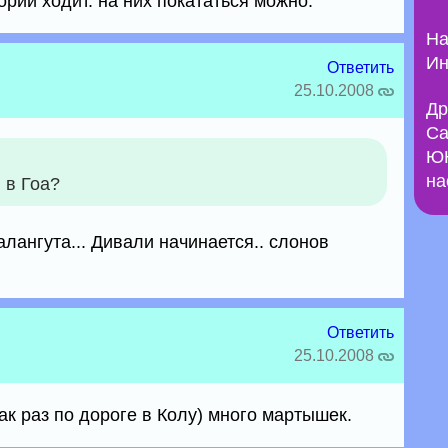
ории ходит. на них покататься можно.
На
Ин
Ответить
25.10.2008
Др
Са
ЮН
на
 в Гоа?
алангута... Дивали начинается.. слонов
Ответить
25.10.2008
к раз по дороге в Колу) много мартышек.