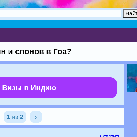
ян и слонов в Гоа?
 Визы в Индию
1
из
2
›
Ответить