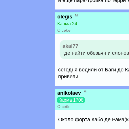
и ещё пара-тройка по террит
м
olegis
Карма 24
О себе
akai77
где найти обезьян и слонов
сегодня водили от Баги до К
привели
м
anikolaev
Карма 1708
О себе
Около форта Кабо де Рама(ка