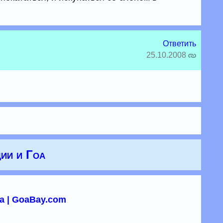
Ответить
25.10.2008
ии и Гоа
а | GoaBay.com