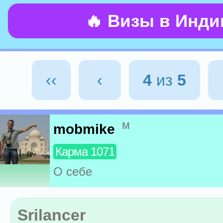
🔥 Визы в Инд
‹‹
‹
4
из
5
м
mobmike
Карма 1071
О себе
Srilancer