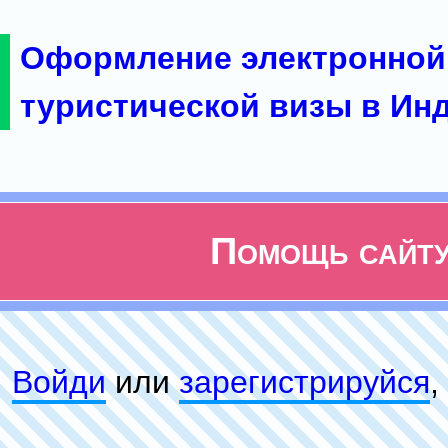
Оформление электронной
туристической визы в Ин
Помощь сайт
Войди
или
зарeгиcтpируйся
,