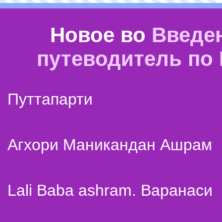
Новое во
Введе
путеводитель по
Путтапарти
Агхори Маникандан Ашрам
Lali Baba ashram. Варанаси