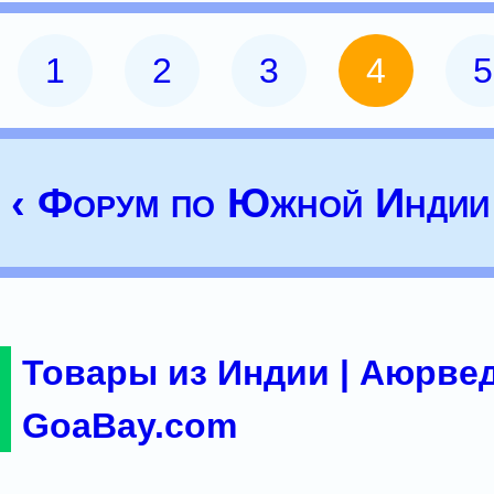
1
2
3
4
5
‹ Форум по Южной Индии
Товары из Индии | Аюрвед
GoaBay.com