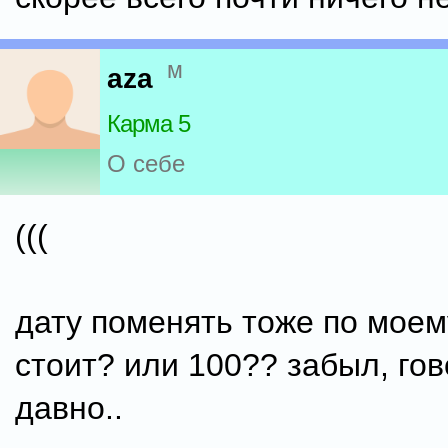
м
aza
Карма 5
О себе
(((
дату поменять тоже по моем
стоит? или 100?? забыл, гов
давно..