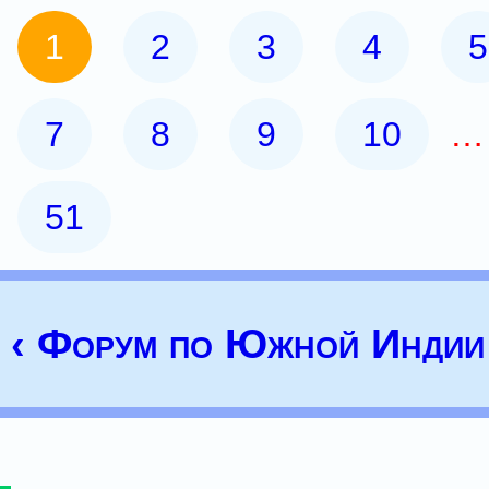
1
2
3
4
5
7
8
9
10
51
‹ Форум по Южной Индии