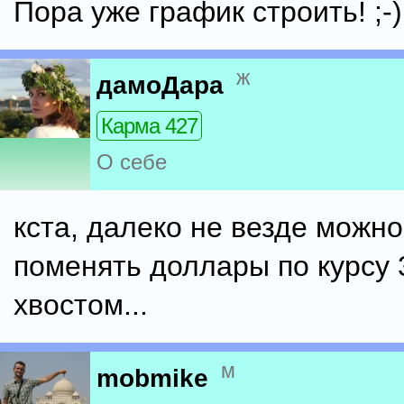
Пора уже график строить! ;-)
ж
дамоДара
Карма 427
О себе
кста, далеко не везде можн
поменять доллары по курсу 
хвостом...
м
mobmike