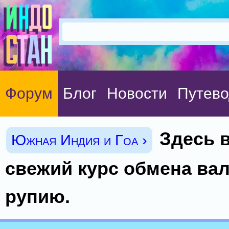
Форум
Блог
Новости
Путево
Здесь 
Южная Индия и Гоа ›
свежий курс обмена ва
рупию.