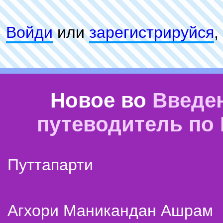
Войди
или
зарeгиcтpируйся
,
Новое во
Введе
путеводитель по
Путтапарти
Агхори Маникандан Ашрам