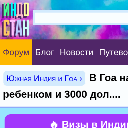
Форум
Блог
Новости
Путево
В Гоа н
Южная Индия и Гоа ›
ребенком и 3000 дол....
🔥 Визы в Инд