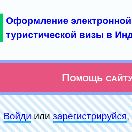
Оформление электронной
туристической визы в Ин
Помощь сайт
Войди
или
зарeгиcтpируйся
,