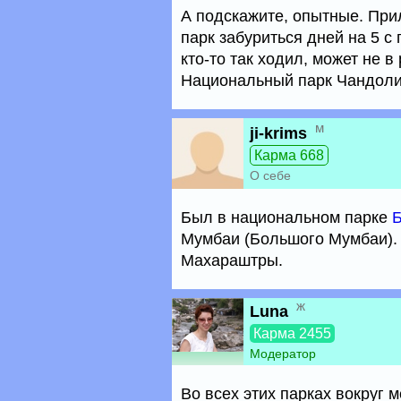
А подскажите, опытные. При
парк забуриться дней на 5 с
кто-то так ходил, может не 
Национальный парк Чандоли
м
ji-krims
Карма 668
О себе
Был в национальном парке
Мумбаи (Большого Мумбаи). 
Махараштры.
ж
Luna
Карма 2455
Модератор
Во всех этих парках вокруг 