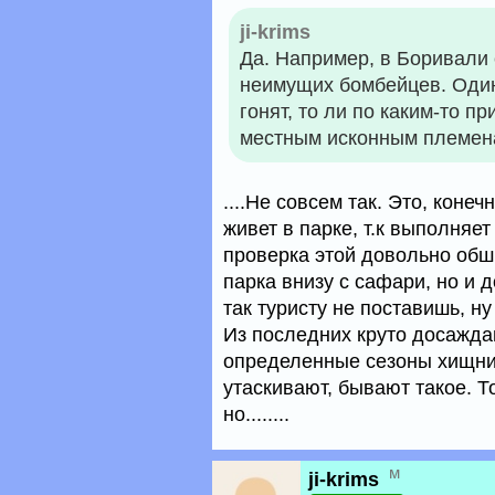
ji-krims
Да. Например, в Боривали
неимущих бомбейцев. Один 
гонят, то ли по каким-то 
местным исконным племенам
....Не совсем так. Это, коне
живет в парке, т.к выполняе
проверка этой довольно обш
парка внизу с сафари, но и 
так туристу не поставишь, н
Из последних круто досажда
определенные сезоны хищник
утаскивают, бывают такое. Т
но........
м
ji-krims