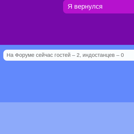
Я вернулся
На Форуме сейчас гостей – 2, индостанцев – 0
© 2005–2026 Индостан.гуру
18+
Пол