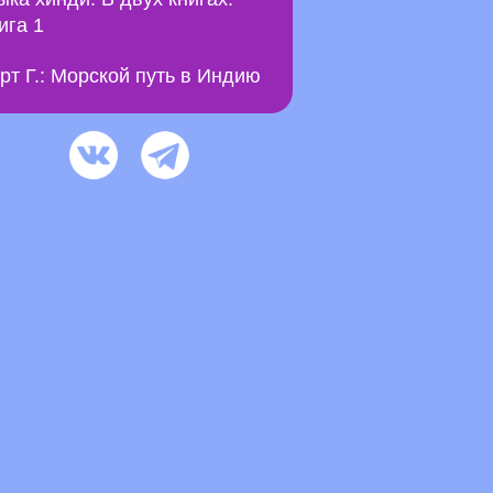
ига 1
рт Г.: Морской путь в Индию