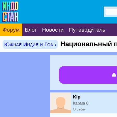
Форум
Блог
Новости
Путеводитель
Национальный па
Южная Индия и Гоа ›

Kip
Карма 0
О себе