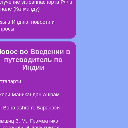
лучение загранпаспорта РФ в
пале (Катманду)
зы в Индию: новости и
просы
Новое во
Введении в
путеводитель по
Индии
ттапарти
хори Маникандан Ашрам
li Baba ashram. Варанаси
мшиц З. М.: Грамматика
ыка хинди. В двух книгах.