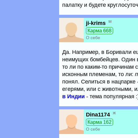
палатку и будете круглосуточ
м
ji-krims
Карма 668
О себе
Да. Например, в Боривали е
неимущих бомбейцев. Один ви
то ли по каким-то причинам
исконным племенам, то ли:
п
понял. Селиться в нацпарке 
егерями, или с животными, 
в Индии
- тема популярная :
ж
Dina1174
Карма 162
О себе