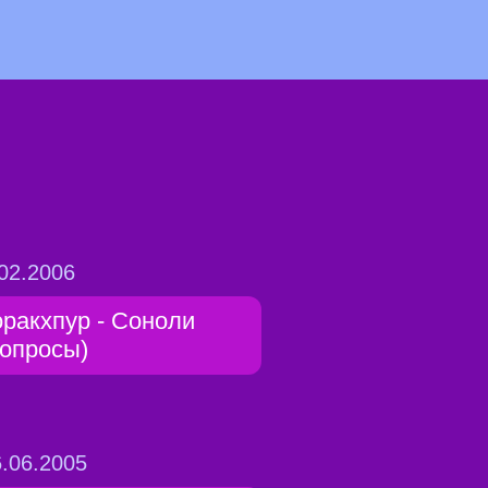
02.2006
оракхпур - Соноли
вопросы)
.06.2005