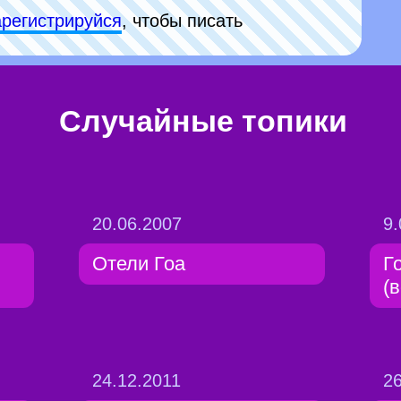
арeгиcтpируйся
, чтобы писать
Случайные топики
20.06.2007
9.
Отели Гоа
Г
(
24.12.2011
26