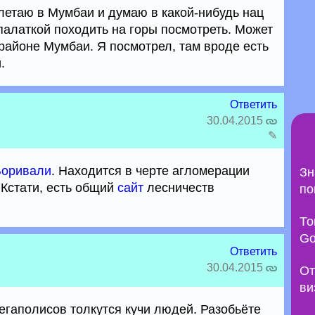
летаю в Мумбаи и думаю в какой-нибудь нац
 палаткой походить на горы посмотреть. Может
в районе Мумбаи. Я посмотрел, там вроде есть
.
Ответить
30.04.2015
✎
Боривали
. Находится в черте агломерации
Зн
Кстати, есть общий
сайт
лесничеств
по
То
Go
Ответить
30.04.2015
От
ви
мегаполисов толкутся кучи людей. Разобьёте