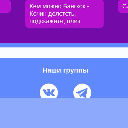
Кем можно Бангкок -
С
Кочин долететь,
подскажите, плиз
Наши группы
ьзовательское соглашение
Pеклaма
Контакты