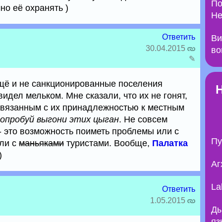
По
но её охранять )
Не
Ответить
Ви
30.04.2015
во
✎
щё и не санкционированные поселения
дел мельком. Мне сказали, что их не гонят,
 связанным с их принадлежностью к местным
опробуй выгони этих цыган
. Не совсем
- это возможность поиметь проблемы или с
Пу
или с
маньяками
туристами. Вообще,
Палатка
)
Аг
La
Ответить
1.05.2015
Ды
яз