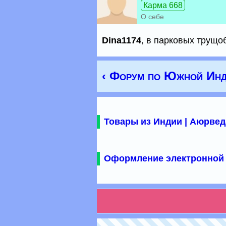
Карма 668
О себе
Dina1174
, в парковых трущо
‹ Форум по Южной Инд
Товары из Индии | Аюрвед
Оформление электронной 