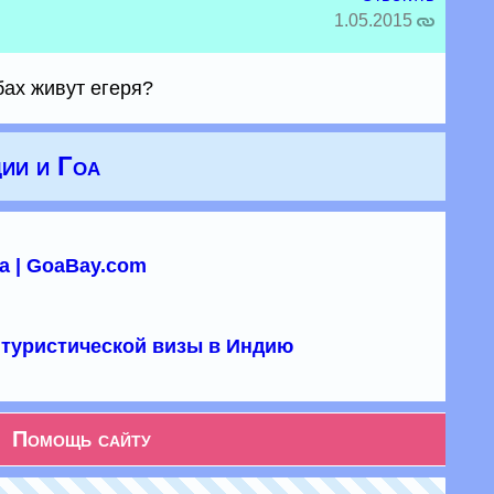
1.05.2015
бах живут егеря?
ии и Гоа
а | GoaBay.com
туристической визы в Индию
Помощь сайту