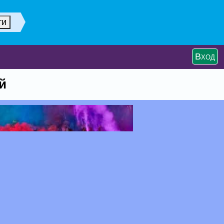
Вход
й