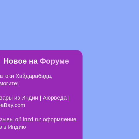
Новое на
Форуме
атоки Хайдарабада,
могите!
вары из Индии | Аюрведа |
aBay.com
зывы об inzd.ru: оформление
з в Индию