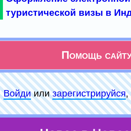
туристической визы в Ин
Помощь сайт
Войди
или
зарeгиcтpируйся
,