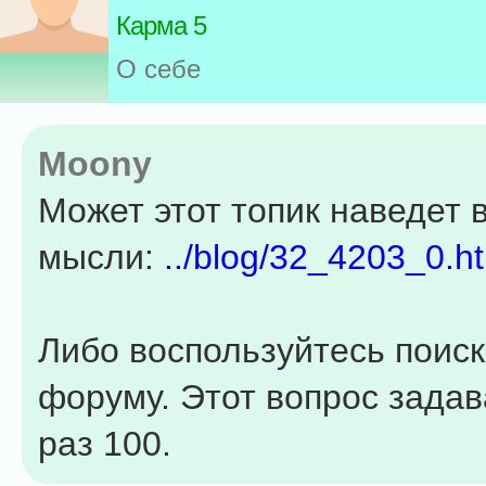
Карма 5
О себе
Moony
Может этот топик наведет 
мысли:
../blog/32_4203_0.h
Либо воспользуйтесь поис
форуму. Этот вопрос зада
раз 100.