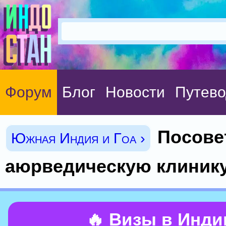
Форум
Блог
Новости
Путево
Посове
Южная Индия и Гоа ›
аюрведическую клинику
🔥 Визы в Инд