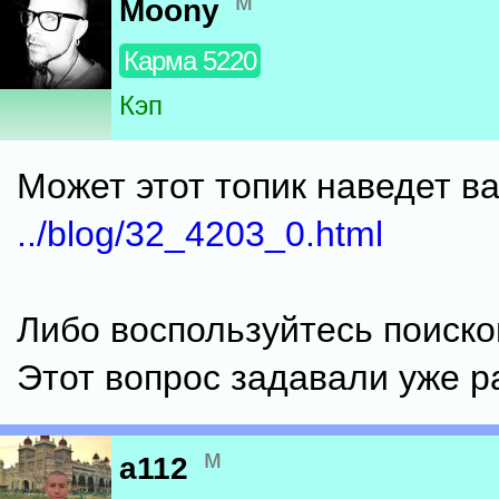
м
Moony
Карма 5220
Кэп
Может этот топик наведет в
../blog/32_4203_0.html
Либо воспользуйтесь поиско
Этот вопрос задавали уже р
м
a112