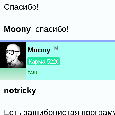
Спасибо!
Moony
, спасибо!
м
Moony
Карма 5220
Кэп
notricky
Есть зашибонистая програм