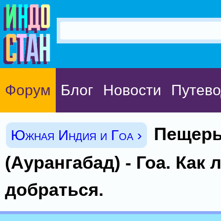
Форум
Блог
Новости
Путево
Пещеры
Южная Индия и Гоа ›
(Аурангабад) - Гоа. Как
добраться.