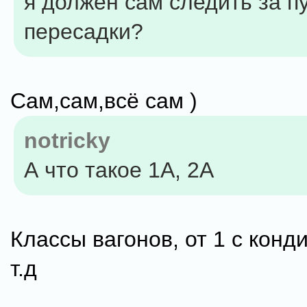
я должен сам следить за п
пересадки?
Cам,сам,всё сам )
notricky
А что такое 1А, 2А
Классы вагонов, от 1 с кон
т.д