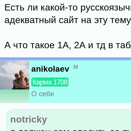
Есть ли какой-то русскоязы
адекватный сайт на эту тем
А что такое 1А, 2А и тд в та
м
anikolaev
Карма 1708
О себе
notricky