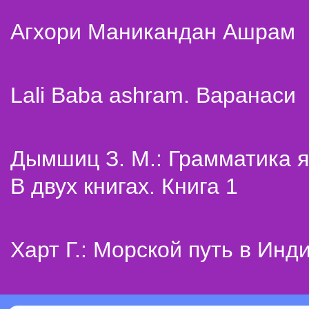
Агхори Маникандан Ашрам
Lali Baba ashram. Варанаси
Дымшиц З. М.: Грамматика я
В двух книгах. Книга 1
Харт Г.: Морской путь в Инд