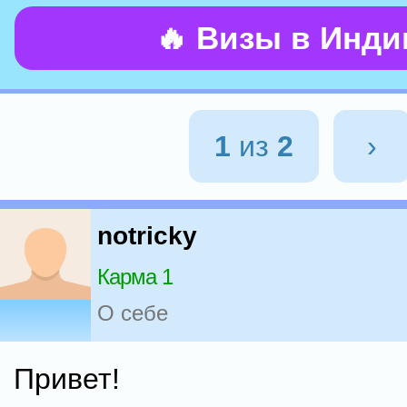
🔥 Визы в Инд
1
из
2
›
notricky
Карма 1
О себе
Привет!