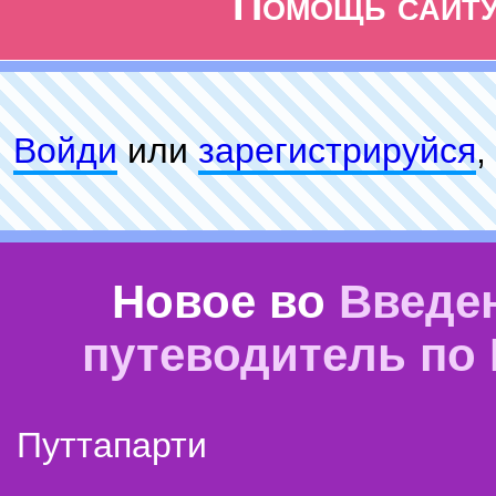
Помощь сайт
Войди
или
зарeгиcтpируйся
,
Новое во
Введе
путеводитель по
Путтапарти