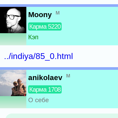
м
Moony
Карма 5220
Кэп
../indiya/85_0.html
м
anikolaev
Карма 1708
О себе