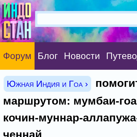
Форум
Блог
Новости
Путево
помоги
Южная Индия и Гоа ›
маршрутом: мумбаи-гоа
кочин-муннар-аллапужа
ченнай