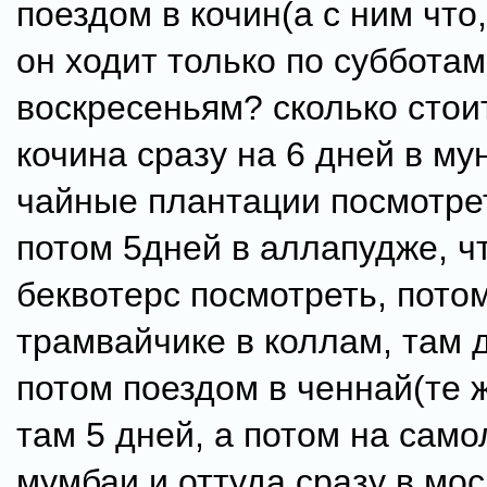
поездом в кочин(а с ним что
он ходит только по субботам
воскресеньям? сколько стоит
кочина сразу на 6 дней в му
чайные плантации посмотрет
потом 5дней в аллапудже, ч
беквотерс посмотреть, пото
трамвайчике в коллам, там д
потом поездом в ченнай(те 
там 5 дней, а потом на само
мумбаи и оттуда сразу в моск