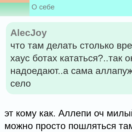
О себе
AlecJoy
что там делать столько вре
хаус ботах кататься?..так о
надоедают..а сама аллапу
село
эт кому как. Аллепи оч милы
можно просто пошляться та