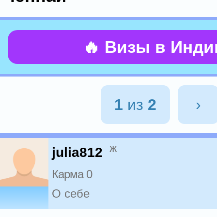
🔥 Визы в Инд
1
из
2
›
ж
julia812
Карма 0
О себе