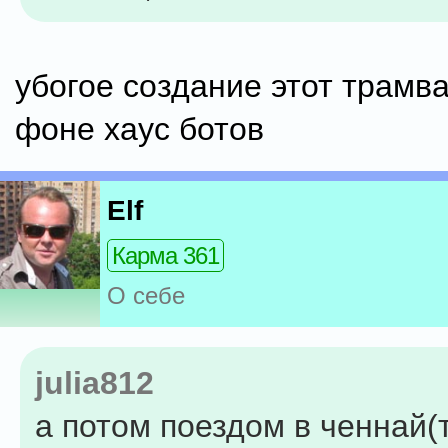
убогое создание этот трамв
фоне хаус ботов
Elf
Карма 361
О себе
julia812
а потом поездом в ченнай(