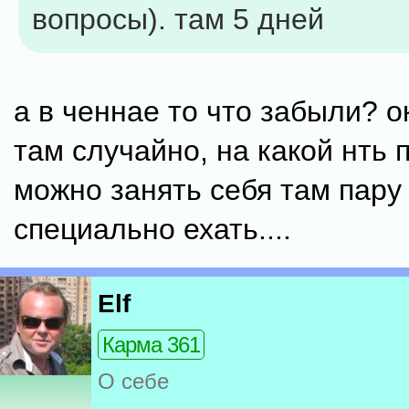
вопросы). там 5 дней
а в ченнае то что забыли? 
там случайно, на какой нть 
можно занять себя там пару 
специально ехать....
Elf
Карма 361
О себе