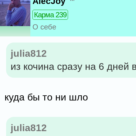
AlecJoy
Карма 239
О себе
julia812
из кочина сразу на 6 дней 
куда бы то ни шло
julia812