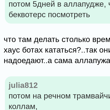
потом 5дней в аллапудже, 
беквотерс посмотреть
что там делать столько врем
хаус ботах кататься?..так он
надоедают..а сама аллапужа
julia812
потом на речном трамвайч
коллам,