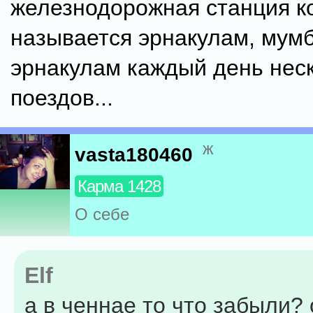
железнодорожная станция к
называется эрнакулам, мум
эрнакулам каждый день нес
поездов...
ж
vasta180460
Карма 1428
О себе
Elf
а в ченнае то что забыли?