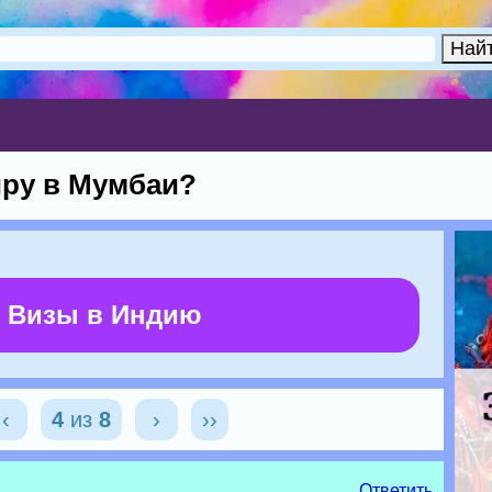
иру в Мумбаи?
 Визы в Индию
‹
4
из
8
›
››
Ответить