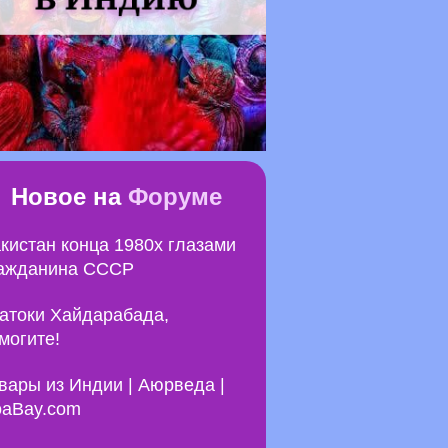
Новое на
Форуме
кистан конца 1980х глазами
ажданина СССР
атоки Хайдарабада,
могите!
вары из Индии | Аюрведа |
aBay.com