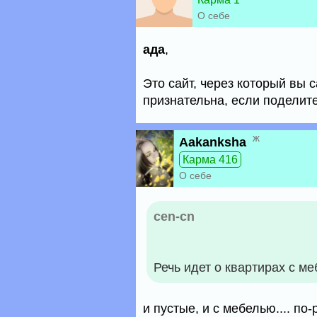
О себе
ада
,
Это сайт, через который вы 
признательна, если поделите
ж
Aakanksha
Карма 416
О себе
cen-cn
Речь идет о квартирах с м
и пустые, и с мебелью.... по