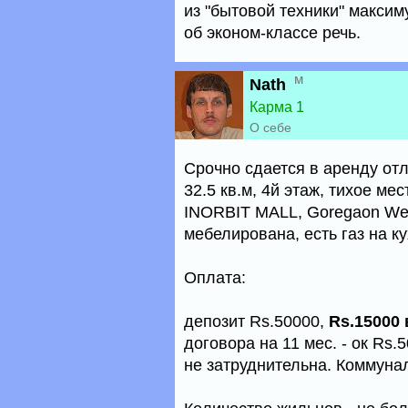
из "бытовой техники" максим
об эконом-классе речь.
м
Nath
Карма 1
О себе
Срочно сдается в аренду отли
32.5 кв.м, 4й этаж, тихое м
INORBIT MALL, Goregaon Wes
мебелирована, есть газ на к
Оплата:
депозит Rs.50000,
Rs.15000 
договора на 11 мес. - ок Rs.
не затруднительна. Коммун