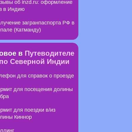
зывы об inzd.ru: оформление
з в Индию
лучение загранпаспорта РФ в
пале (Катманду)
овое в
Путеводителе
по Северной Индии
лефон для справок о проезде
рмит для посещения долины
бра
рмит для поездки в/из
лины Киннор
ллинг