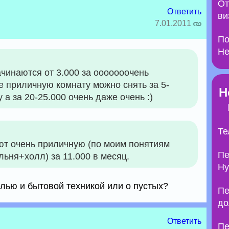
От
Ответить
ви
7.01.2011
По
Не
чинаются от 3.000 за ооооооочень
е приличную комнату можно снять за 5-
Н
у а за 20-25.000 очень даже очень :)
Те
т очень приличную (по моим понятиям
Пе
льня+холл) за 11.000 в месяц.
Ну
елью и бытовой техникой или о пустых?
Пе
до
Ответить
Пе