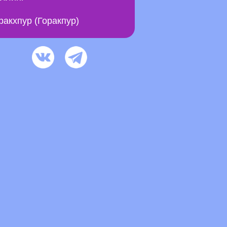
ракхпур (Горакпур)