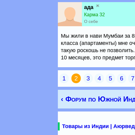
ж
ада
Карма 32
О себе
Мы жили в нави Мумбаи за 8 
класса (апартаменты) мне о
такую роскошь не позволить.
10 месяцев, это предмет тор
1
2
3
4
5
6
7
‹ Форум по Южной Инд
Товары из Индии | Аюрвед