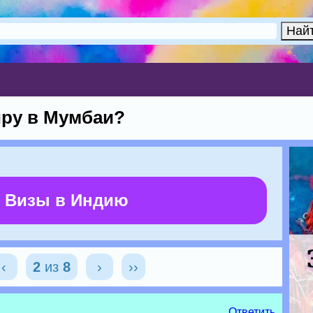
иру в Мумбаи?
 Визы в Индию
‹
2
из
8
›
››
Ответить