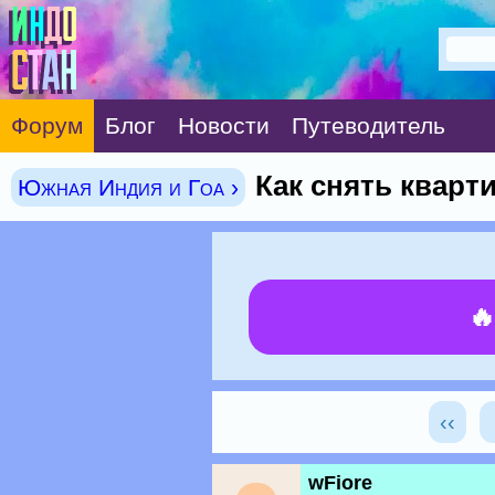
Форум
Блог
Новости
Путеводитель
Как снять кварт
Южная Индия и Гоа ›

‹‹
wFiore