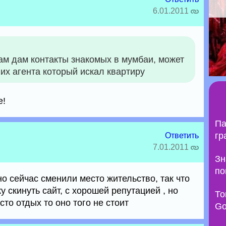
6.01.2011
вам дам контакты знакомых в мумбаи, может
их агента который искал квартиру
е!
Па
гр
Ответить
7.01.2011
Зн
по
о сейчас сменили место жительство, так что
у скинуть сайт, с хорошей репутацией , но
То
сто отдых то оно того не стоит
Go