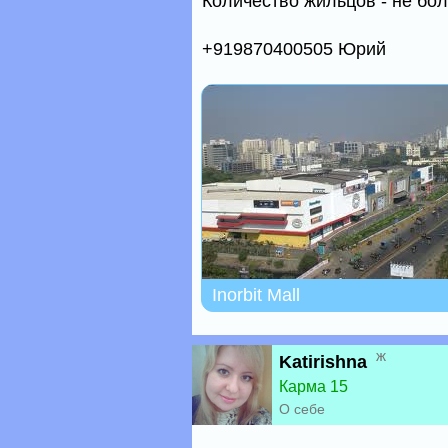
Количество жильцов - не бол
+919870400505 Юрий
Inorbit Mall
ж
Katirishna
Карма 15
О себе