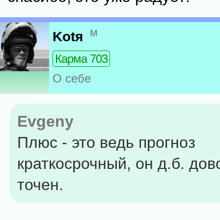
м
Kotя
Карма 703
О себе
Evgeny
Плюс - это ведь прогноз
краткосрочный, он д.б. до
точен.