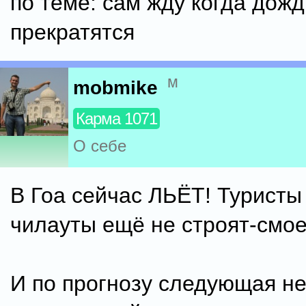
по теме: сам жду когда дожд
прекратятся
м
mobmike
Карма 1071
О себе
В Гоа сейчас ЛЬЁТ! Туристы 
чилауты ещё не строят-смое
И по прогнозу следующая не