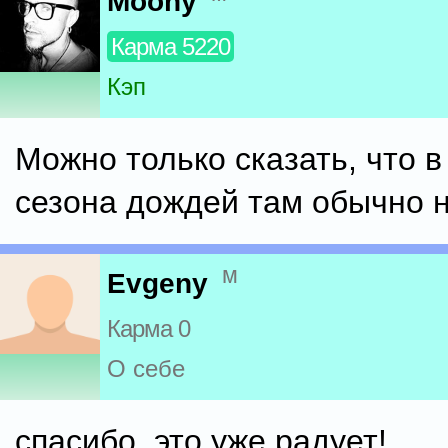
Moony
Карма 5220
Кэп
Можно только сказать, что 
сезона дождей там обычно н
м
Evgeny
Карма 0
О себе
спасибо, это уже радует!