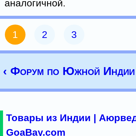
аналогичной.
1
2
3
‹ Форум по Южной Индии
Товары из Индии | Аюрвед
GoaBay.com