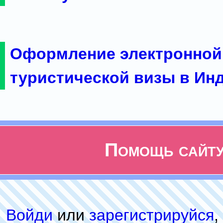
Оформление электронной
туристической визы в Ин
Помощь сайт
Войди
или
зарeгиcтpируйся
,