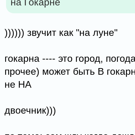
на Гокарне
)))))) звучит как "на луне"
гокарна ---- это город, погода
прочее) может быть В гокарн
не НА
двоечник)))