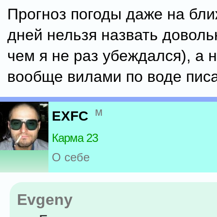
Прогноз погоды даже на бл
дней нельзя назвать доволь
чем я не раз убеждался), а н
вообще вилами по воде пис
м
EXFC
Карма 23
О себе
Evgeny