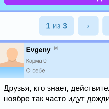
1
из
3
›
м
Evgeny
Карма 0
О себе
Друзья, кто знает, действит
ноябре так часто идут дожд