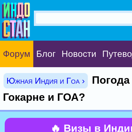
Форум
Блог
Новости
Путево
Погода
Южная Индия и Гоа ›
Гокарне и ГОА?
🔥 Визы в Инд