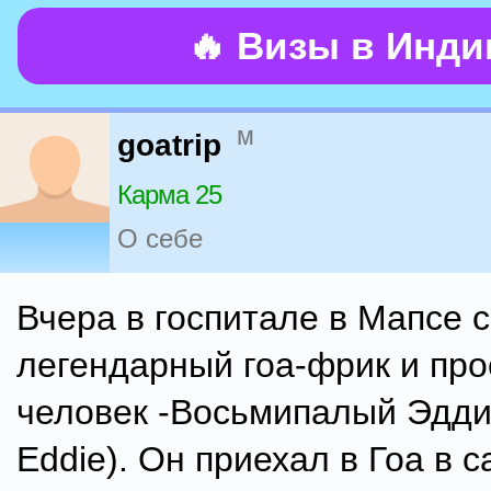
🔥 Визы в Инд
м
goatrip
Карма 25
О себе
Вчера в госпитале в Мапсе 
легендарный гоа-фрик и пр
человек -Восьмипалый Эдди 
Eddie). Он приехал в Гоа в 