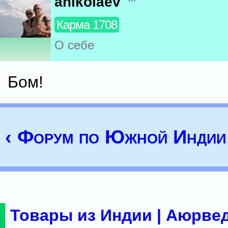
anikolaev
Карма 1708
О себе
Бом!
‹ Форум по Южной Индии
Товары из Индии | Аюрвед