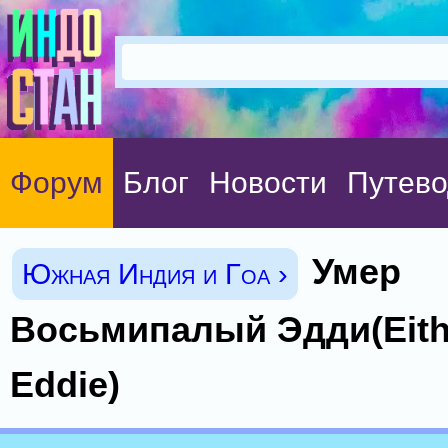
Форум
Блог
Новости
Путево
Умер
Южная Индия и Гоа ›
Восьмипалый Эдди(Eith
Eddie)