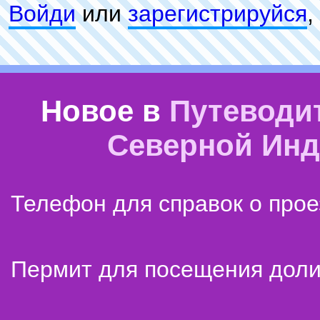
Войди
или
зарeгиcтpируйся
,
Новое в
Путеводи
Северной Ин
Телефон для справок о прое
Пермит для посещения дол