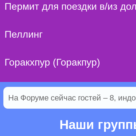
Пермит для поездки в/из до
Пеллинг
Горакхпур (Горакпур)
На Форуме сейчас гостей – 8, индо
Наши груп