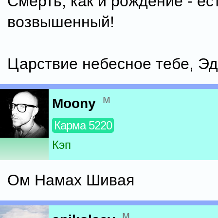
Смерть, как и рождение - ес
возвышенный!
Царствие небесное тебе, Эд
м
Moony
Карма 5220
Кэп
Ом Намах Шивая
м