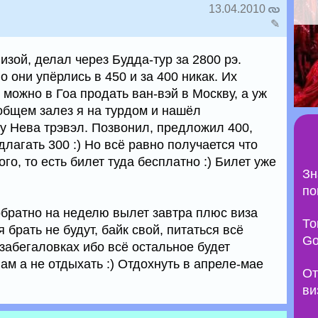
13.04.2010
✎
изой, делал через Будда-тур за 2800 рэ.
но они упёрлись в 450 и за 400 никак. Их
 можно в Гоа продать ван-вэй в Москву, а уж
 общем залез я на турдом и нашёл
 у Нева трэвэл. Позвонил, предложил 400,
лагать 300 :) Но всё равно получается что
го, то есть билет туда бесплатно :) Билет уже
Зн
по
обратно на неделю вылет завтра плюс виза
То
 брать не будут, байк свой, питаться всё
Go
забегаловках ибо всё остальное будет
лам а не отдыхать :) Отдохнуть в апреле-мае
От
ви