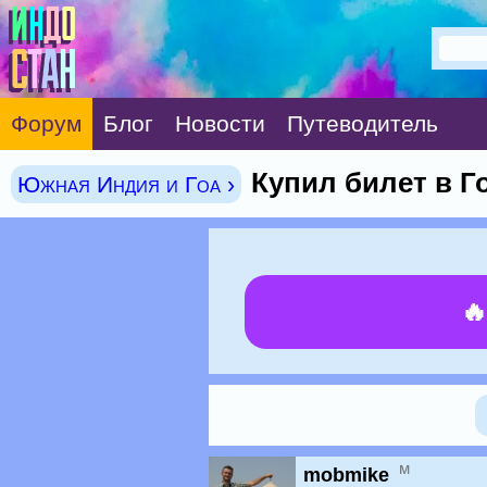
Форум
Блог
Новости
Путеводитель
Купил билет в Го
Южная Индия и Гоа ›

м
mobmike