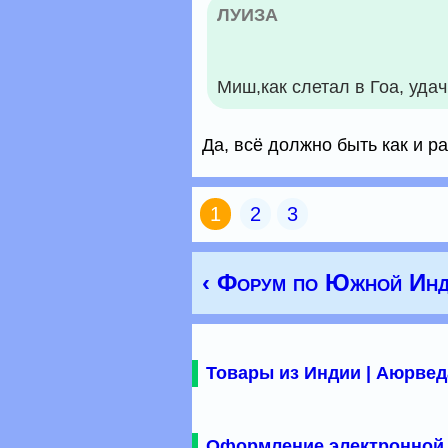
ЛУИЗА
Миш,как слетал в Гоа, уда
Да, всё должно быть как и р
1
2
3
‹ Форум по Южной Инд
Товары из Индии | Аюрвед
Оформление электронной 