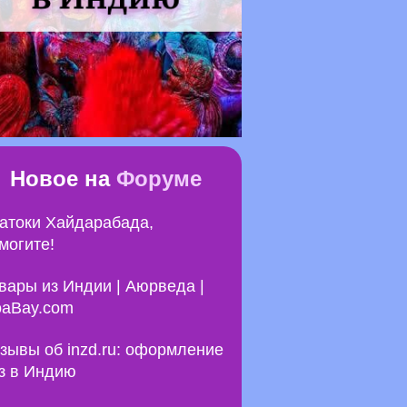
Новое на
Форуме
атоки Хайдарабада,
могите!
вары из Индии | Аюрведа |
aBay.com
зывы об inzd.ru: оформление
з в Индию