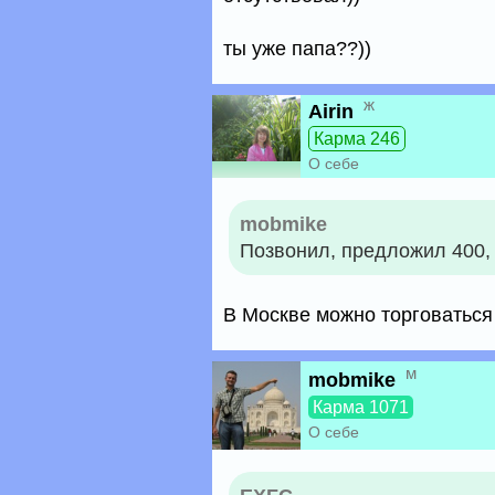
ты уже папа??))
ж
Airin
Карма 246
О себе
mobmike
Позвонил, предложил 400, 
В Москве можно торговаться 
м
mobmike
Карма 1071
О себе