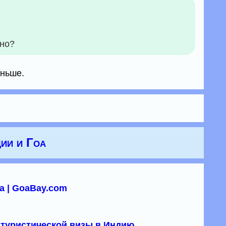
чно?
аньше.
ии и Гоа
а | GoaBay.com
туристической визы в Индию