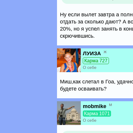
Ну если вылет завтра а пол
отдать за сколько дают? А в
20%, но я успел занять в ко
скрючившись.
ж
ЛУИЗА
Карма 727
О себе
Миш,как слетал в Гоа, удачн
будете осваивать?
м
mobmike
Карма 1071
О себе