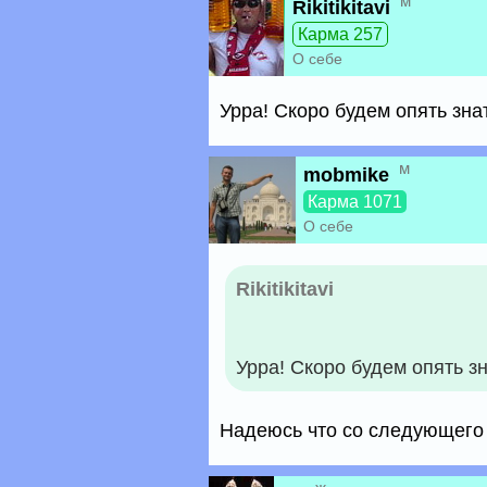
м
Rikitikitavi
Карма 257
О себе
Урра! Скоро будем опять зна
м
mobmike
Карма 1071
О себе
Rikitikitavi
Урра! Скоро будем опять з
Надеюсь что со следующего с