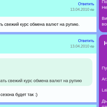
По
Ответить
Не
13.04.2010
Ви
во
ть свежий курс обмена валют на рупию.
Ответить
13.04.2010
Пу
Аг
нать свежий курс обмена валют на рупию
La
езона будет так :)
Ды
яз