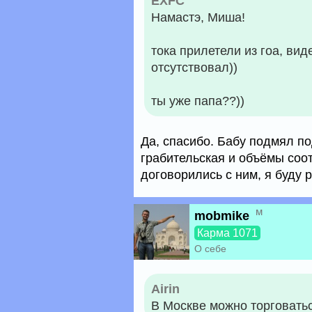
EXFC
Намастэ, Миша!
тока прилетели из гоа, вид
отсутствовал))
ты уже папа??))
Да, спасибо. Бабу подмял по
грабительская и объёмы соот
договорились с ним, я буду р
м
mobmike
Карма 1071
О себе
Airin
В Москве можно торговатьс