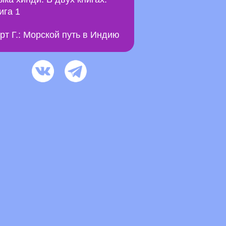
ига 1
рт Г.: Морской путь в Индию