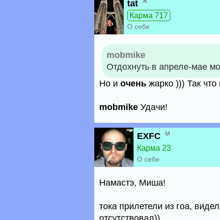
ж
tat
Карма 717
О себе
mobmike
Отдохнуть в апреле-мае м
Но и
очень
жарко ))) Так что
mobmike
Удачи!
м
EXFC
Карма 23
О себе
Намастэ, Миша!
тока прилетели из гоа, видел
отсутствовал))