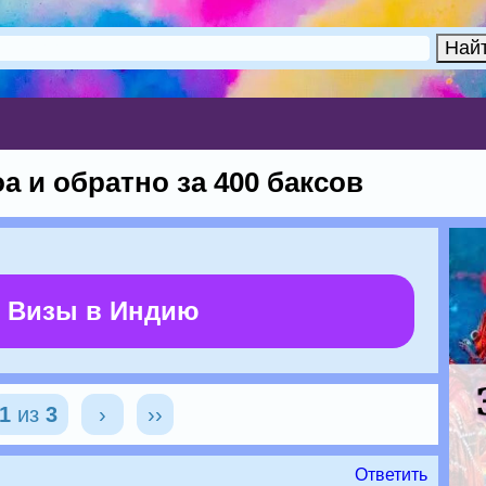
а и обратно за 400 баксов
 Визы в Индию
1
из
3
›
››
Ответить