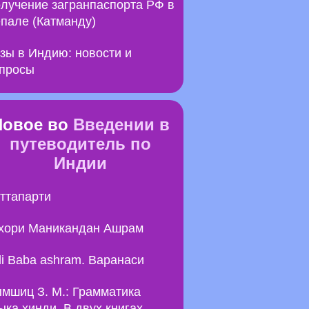
лучение загранпаспорта РФ в
пале (Катманду)
зы в Индию: новости и
просы
Новое во
Введении в
путеводитель по
Индии
ттапарти
хори Маникандан Ашрам
li Baba ashram. Варанаси
мшиц З. М.: Грамматика
ыка хинди. В двух книгах.