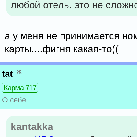
любой отель. это не сложн
а у меня не принимается но
карты....фигня какая-то((
ж
tat
Карма 717
О себе
kantakka