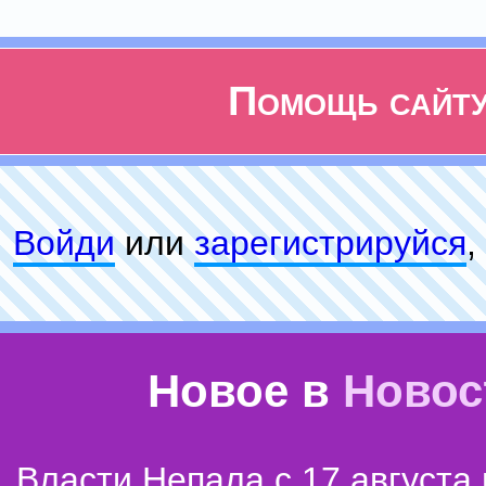
Помощь сайт
Войди
или
зарeгиcтpируйся
,
Новое в
Новос
Власти Непала с 17 августа