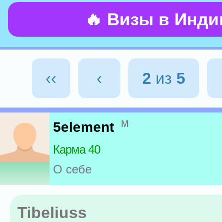
🔥 Визы в Инд
‹‹
‹
2
из
5
м
5element
Карма 40
О себе
Tibeliuss