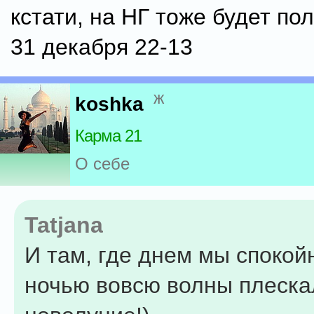
кстати, на НГ тоже будет по
31 декабря 22-13
ж
koshka
Карма 21
О себе
Tatjana
И там, где днем мы спокойн
ночью вовсю волны плеска