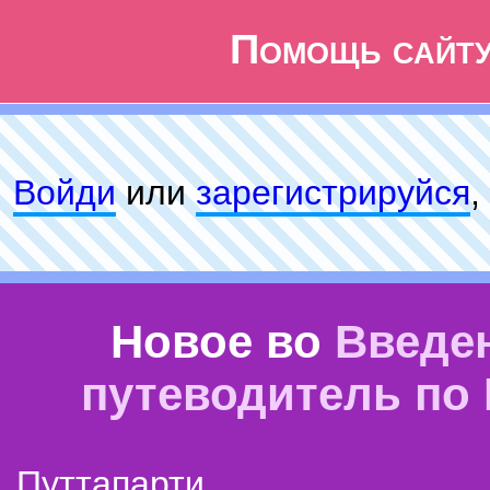
Помощь сайт
Войди
или
зарeгиcтpируйся
,
Новое во
Введе
путеводитель по
Путтапарти