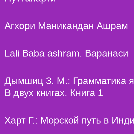
Агхори Маникандан Ашрам
Lali Baba ashram. Варанаси
Дымшиц З. М.: Грамматика я
В двух книгах. Книга 1
Харт Г.: Морской путь в Инд