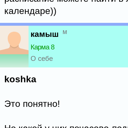
календаре))
м
камыш
Карма 8
О себе
koshka
Это понятно!