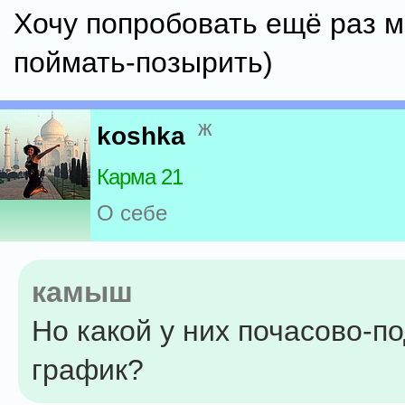
Хочу попробовать ещё раз 
поймать-позырить)
ж
koshka
Карма 21
О себе
камыш
Но какой у них почасово-п
график?