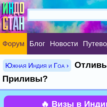
Форум
Блог
Новости
Путево
Отливы
Южная Индия и Гоа ›
Приливы?
🔥 Визы в Инд