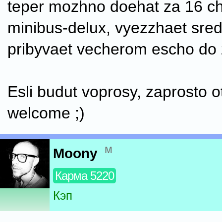
teper mozhno doehat za 16 c
minibus-delux, vyezzhaet sredi
pribyvaet vecherom escho do 
Esli budut voprosy, zaprosto o
welcome ;)
м
Moony
Карма 5220
Кэп