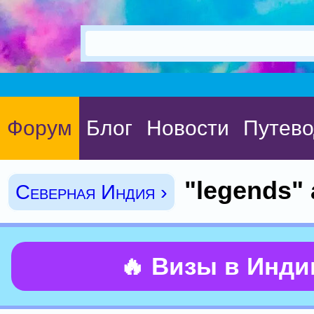
Форум
Блог
Новости
Путево
"legends"
Северная Индия ›
🔥 Визы в Инд