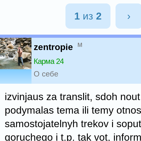
1
из
2
›
м
zentropie
Карма 24
О себе
izvinjaus za translit, sdoh nou
podymalas tema ili temy otnos
samostojatelnyh trekov i sopu
goruchego i t.p. tak vot, inform