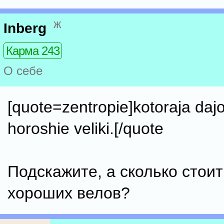
ж
Inberg
Карма 243
О себе
[quote=zentropie]kotoraja dajo
horoshie veliki.[/quote
Подскажите, а сколько стоит
хороших велов?