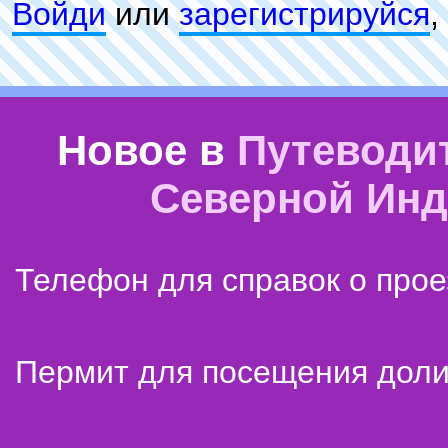
Войди
или
зарeгиcтpируйся
,
Новое в
Путеводи
Северной Ин
Телефон для справок о прое
Пермит для посещения дол