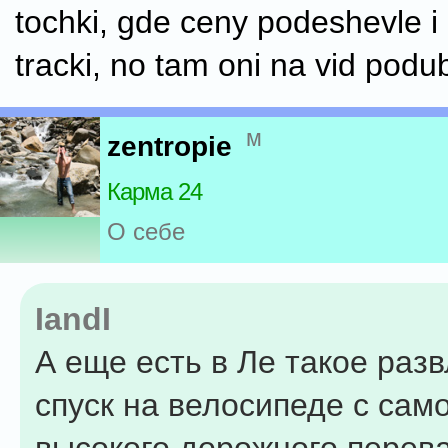
tochki, gde ceny podeshevle i
tracki, no tam oni na vid podub
м
zentropie
Карма 24
О себе
IandI
А еще есть в Ле такое раз
спуск на велосипеде с сам