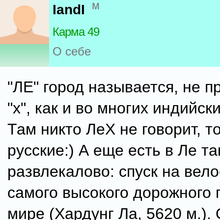
м
IandI
Карма 49
О себе
"ЛЕ" город называется, не п
"х", как и во многих индийск
Там никто ЛеХ не говорит, т
русские:) А еще есть в Ле та
развлекалово: спуск на вело
самого высокого дорожного 
мире (Хардунг Ла, 5620 м.).