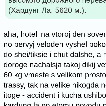
высокого дорожного перев
(Хардунг Ла, 5620 м.).
aha, hoteli na vtoroj den sovers
no pervyj veloden vyshel bokom
do shei/tiksie i chut dalshe, a
doroge nachalsja takoj dikij ve
60 kg vmeste s velikom prosto
trassy, tak na velike nikogda n
itoge - accident i kucha ushibo
kardung la po etomu povodu p