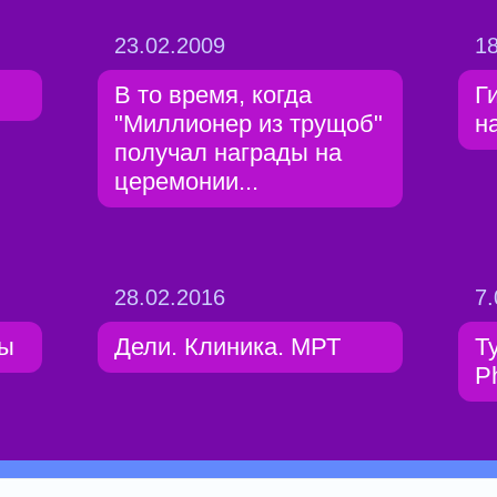
23.02.2009
18
В то время, когда
Г
"Миллионер из трущоб"
н
получал награды на
церемонии...
28.02.2016
7.
ты
Дели. Клиника. МРТ
Т
P