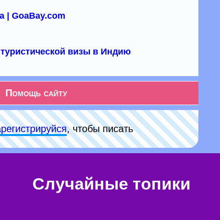
а | GoaBay.com
туристической визы в Индию
Помощь сайту
арeгиcтpируйся
, чтобы писать
Случайные топики