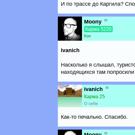
И по трассе до Каргила? Спо
м
Moony
Карма 5220
Кэп
Ivanich
Насколько я слышал, туристо
находящихся там попросили 
м
Ivanich
Карма 25
О себе
Как-то печально. Спасибо.
м
Moony