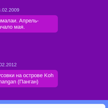
.02.2009
ималаи. Апрель-
ачало мая.
02.2012
усовки на острове Koh
hangan (Панган)