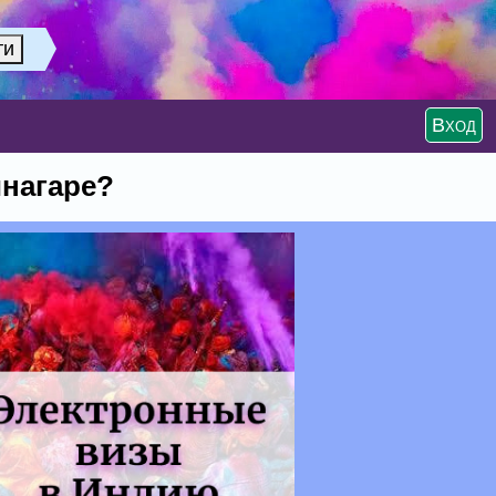
Вход
инагаре?