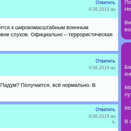
По
Ответить
Не
4.08.2019
Ви
вится к широкомасштабным военным
во
ровне слухов. Официально – террористическая
Ответить
Ба
4.08.2019
юж
-Падум? Получается, всё нормально. В
Ma
пу
Мо
Ответить
4.08.2019
В 
✎