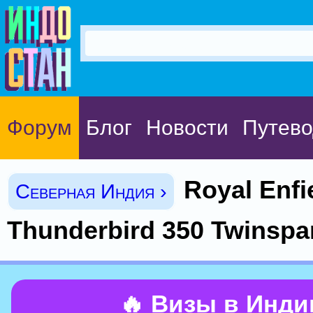
Форум
Блог
Новости
Путево
Royal Enfi
Северная Индия ›
Thunderbird 350 Twinspa
🔥 Визы в Инд