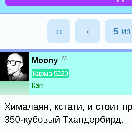
‹‹
‹
5
и
м
Moony
Карма 5220
Кэп
Хималаян, кстати, и стоит п
350-кубовый Тхандербирд.