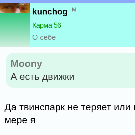
м
kunchog
Карма 56
О себе
Moony
А есть движки
Да твинспарк не теряет или 
мере я