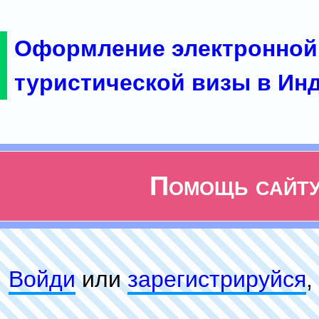
Оформление электронной
туристической визы в Ин
Помощь сайт
Войди
или
зарeгиcтpируйся
,