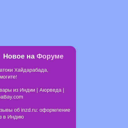
Новое на
Форуме
атоки Хайдарабада,
могите!
вары из Индии | Аюрведа |
aBay.com
зывы об inzd.ru: оформление
з в Индию