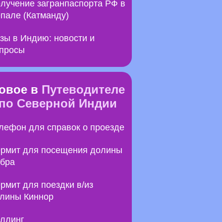
лучение загранпаспорта РФ в
пале (Катманду)
зы в Индию: новости и
просы
овое в
Путеводителе
по Северной Индии
лефон для справок о проезде
рмит для посещения долины
бра
рмит для поездки в/из
лины Киннор
ллинг