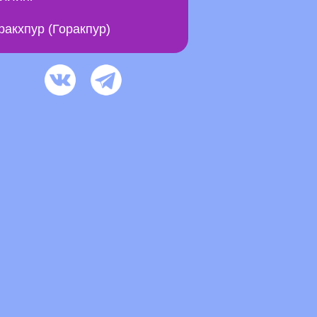
ракхпур (Горакпур)