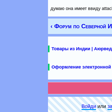
думаю она имеет ввиду attac
‹ Форум по Северной 
Товары из Индии | Аюрвед
Оформление электронной 
Войди
или
з