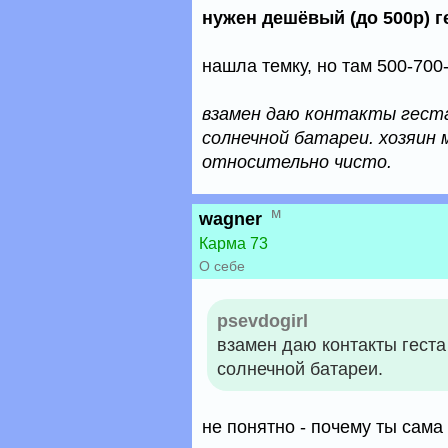
нужен дешёвый (до 500р) г
нашла темку, но там 500-700
взамен даю контакты геста
солнечной батареи. хозяин 
относительно чисто.
м
wagner
Карма 73
О себе
psevdogirl
взамен даю контакты геста
солнечной батареи.
не понятно - почему ты сам