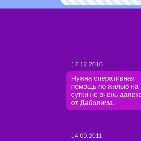
17.12.2010
Нужна оперативная
помощь по жилью на
сутки не очень далек
от Даболима.
14.09.2011