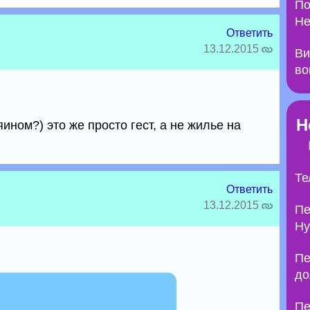
По
Не
Ответить
13.12.2015
Ви
во
Н
ином?) это же просто гест, а не жилье на
Те
Ответить
13.12.2015
Пе
Ну
Пе
до
Пе