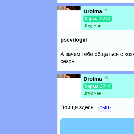
ж
Drolma
Карма 2244
Штурман
psevdogirl
А зачем тебе общаться с хозя
сезон.
ж
Drolma
Карма 2244
Штурман
Поищи здесь -
‹тыц›