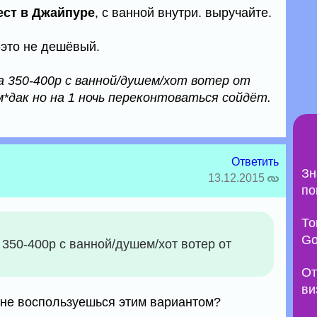
ест в Джайпуре
, с ванной внутри. выручайте.
-это не дешёвый.
 350-400р с ванной/душем/хот вотер от
м*дак но на 1 ночь переконтоваться сойдёт.
Ответить
Зн
13.12.2015
по
То
Go
 350-400р с ванной/душем/хот вотер от
От
ви
а не воспользуешься этим вариантом?