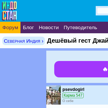
Форум
Блог
Новости
Путеводитель
Дешёвый гест Джай
Северная Индия ›

psevdogirl
Карма 547
О себе