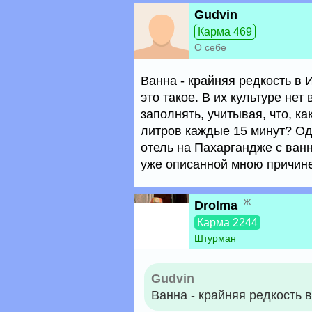
Gudvin
Карма 469
О себе
Ванна - крайняя редкость в
это такое. В их культуре нет
заполнять, учитывая, что, ка
литров каждые 15 минут? Од
отель на Пахаргандже с ван
уже описанной мною причине
ж
Drolma
Карма 2244
Штурман
Gudvin
Ванна - крайняя редкость 