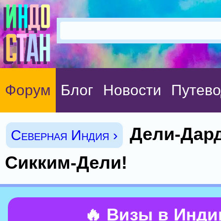
Форум
Блог
Новости
Путево
Дели-Дар
Северная Индия ›
Сикким-Дели!
🔥 Визы в Инд