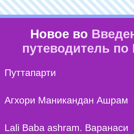
Новое во
Введе
путеводитель по
Путтапарти
Агхори Маникандан Ашрам
Lali Baba ashram. Варанаси