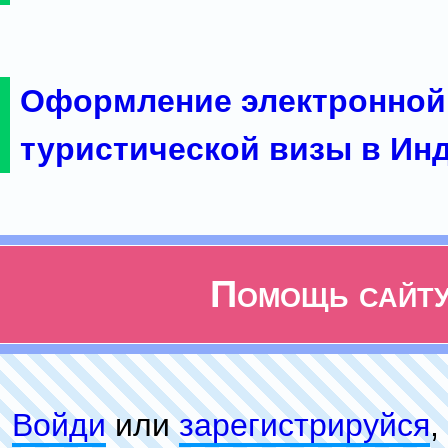
Оформление электронной
туристической визы в Ин
Помощь сайт
Войди
или
зарeгиcтpируйся
,