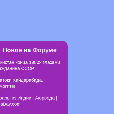
Новое на
Форуме
кистан конца 1980х глазами
ажданина СССР
атоки Хайдарабада,
могите!
вары из Индии | Аюрведа |
aBay.com