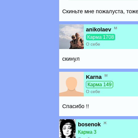
Скиньте мне пожалуста, тоже
м
anikolaev
Карма 1708
О себе
скинул
м
Karna
Карма 149
О себе
Спасибо !!
ж
bosenok
Карма 3