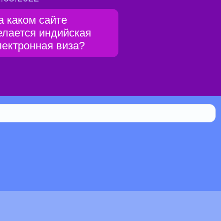
а каком сайте
елается индийская
лектронная виза?