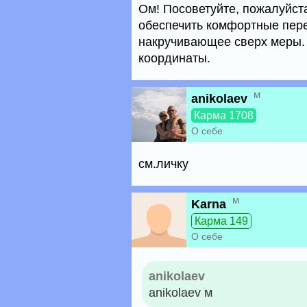
Ом! Посоветуйте, пожалуйст
обеспечить комфортные пер
накручивающее сверх меры. 
координаты.
м
anikolaev
Карма 1708
О себе
см.личку
м
Karna
Карма 149
О себе
anikolaev
anikolaev м