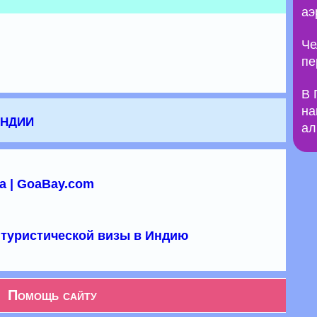
аэ
Че
пе
В 
на
Индии
ал
а | GoaBay.com
туристической визы в Индию
Помощь сайту