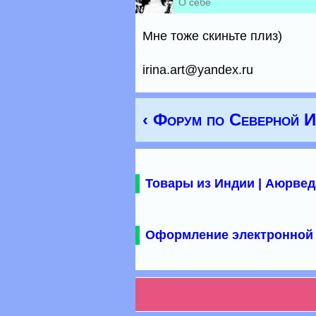
О себе
Мне тоже скиньте плиз)
irina.art@yandex.ru
‹ Форум по Северной 
Товары из Индии | Аюрвед
Оформление электронной 