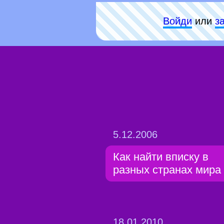
Войди
или
з
5.12.2006
Как найти вписку в
разных странах мира
18.01.2010