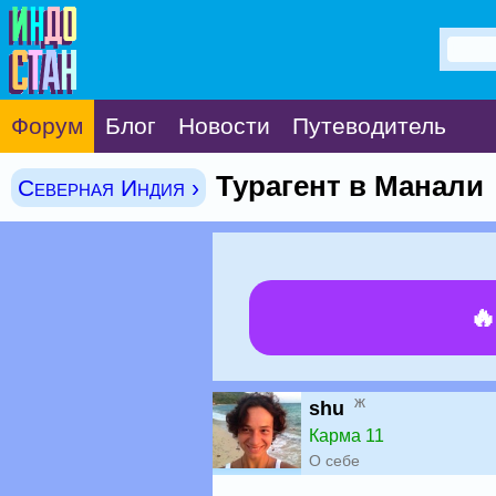
Форум
Блог
Новости
Путеводитель
Турагент в Манали
Северная Индия ›

ж
shu
Карма 11
О себе