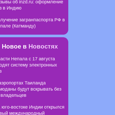
зывы об inzd.ru: оформление
з в Индию
лучение загранпаспорта РФ в
пале (Катманду)
Новое в
Новостях
асти Непала с 17 августа
одят систему электронных
з
аэропортах Таиланда
моданы будут вскрывать без
 владельцев
 юго-востоке Индии открылся
вый международный