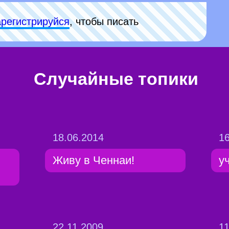
арeгиcтpируйся
, чтобы писать
Случайные топики
18.06.2014
16
Живу в Ченнаи!
у
22.11.2009
11