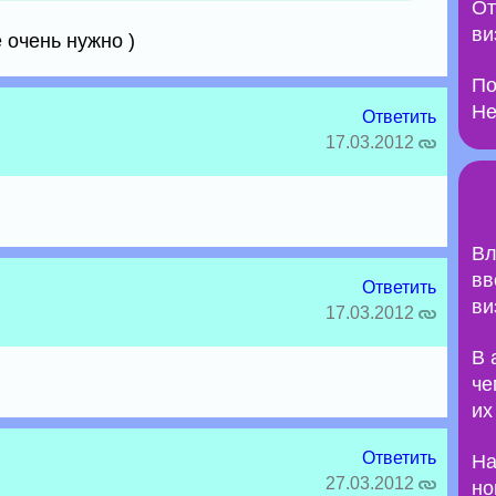
От
ви
 очень нужно )
По
Не
Ответить
17.03.2012
Вл
вв
Ответить
ви
17.03.2012
В 
че
их
Ответить
На
27.03.2012
но