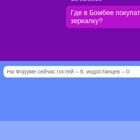
Где в Бомбее покупа
зеркалку?
На Форуме сейчас гостей – 9, индостанцев – 0