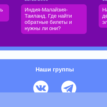
ть
Индия-Малайзия-
Н
Таиланд. Где найти
д
обратные билеты и
э
нужны ли они?
Наши группы