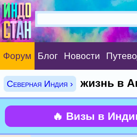
Форум
Блог
Новости
Путево
жизнь в А
Северная Индия ›
🔥 Визы в Инд