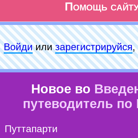
Помощь сайт
Войди
или
зарeгиcтpируйся
,
Новое во
Введе
путеводитель по
Путтапарти