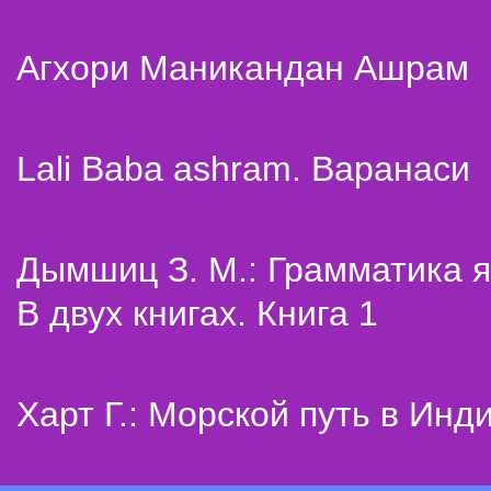
Агхори Маникандан Ашрам
Lali Baba ashram. Варанаси
Дымшиц З. М.: Грамматика я
В двух книгах. Книга 1
Харт Г.: Морской путь в Инд