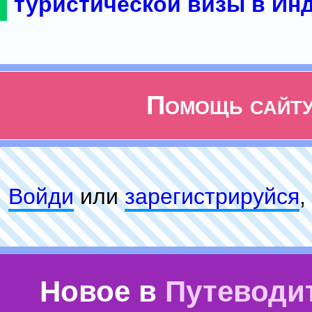
туристической визы в Ин
Помощь сайт
Войди
или
зарeгиcтpируйся
,
Новое в
Путеводи