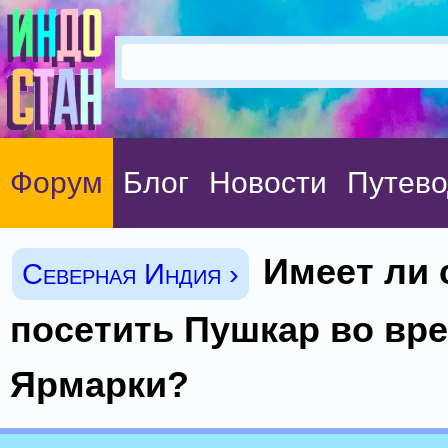
Форум
Блог
Новости
Путево
Имеет ли
Северная Индия ›
посетить Пушкар во вр
Ярмарки?