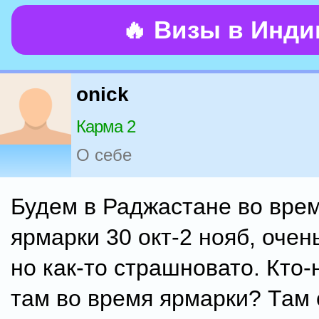
🔥 Визы в Инд
onick
Карма 2
О себе
Будем в Раджастане во вре
ярмарки 30 окт-2 нояб, очен
но как-то страшновато. Кто
там во время ярмарки? Там 