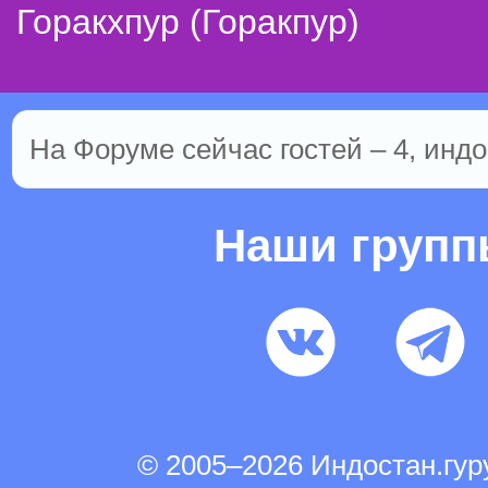
Горакхпур (Горакпур)
На Форуме сейчас гостей – 4, индо
Наши груп
© 2005–2026 Индостан.гу