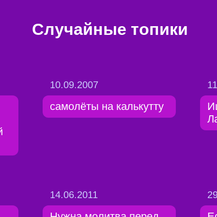
Случайные топики
10.09.2007
11
самолёты на калькутту
И
Л
й
14.06.2011
29
Нужна молитва перед
Е