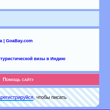
а | GoaBay.com
туристической визы в Индию
Помощь сайту
арeгиcтpируйся
, чтобы писать