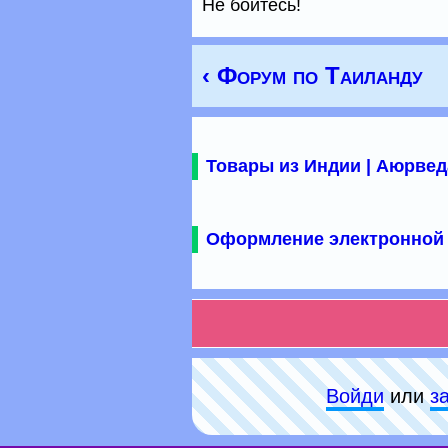
Не бойтесь!
‹ Форум по Таиланду
Товары из Индии | Аюрвед
Оформление электронной 
Войди
или
з