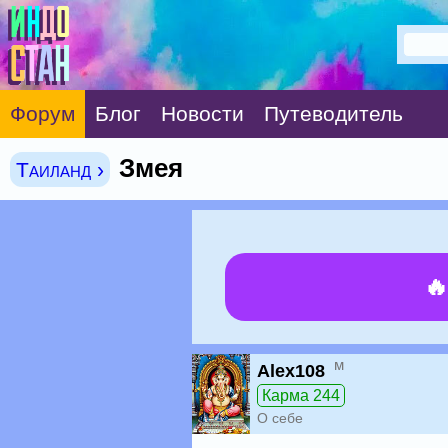
Форум
Блог
Новости
Путеводитель
Змея
Таиланд ›

м
Alex108
Карма 244
О себе