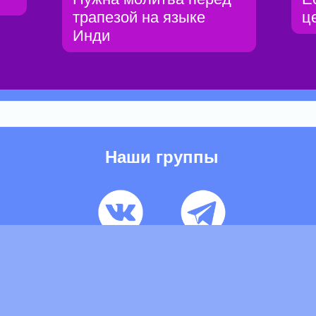
трапезой на языке
ц
Инди
Наши группы
ьзовательское соглашение
Pеклaма
Контакты