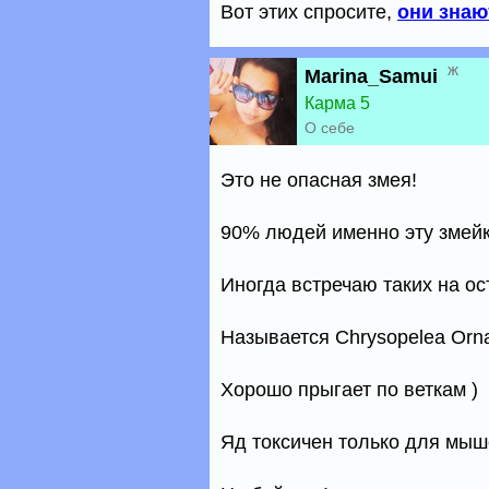
Вот этих спросите,
они знаю
ж
Marina_Samui
Карма 5
О себе
Это не опасная змея!
90% людей именно эту змейк
Иногда встречаю таких на ос
Называется Chrysopelea Ornat
Хорошо прыгает по веткам )
Яд токсичен только для мыш