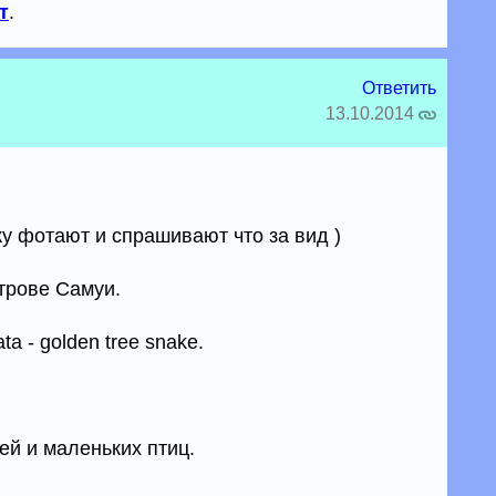
т
.
Ответить
13.10.2014
у фотают и спрашивают что за вид )
трове Самуи.
a - golden tree snake.
ей и маленьких птиц.