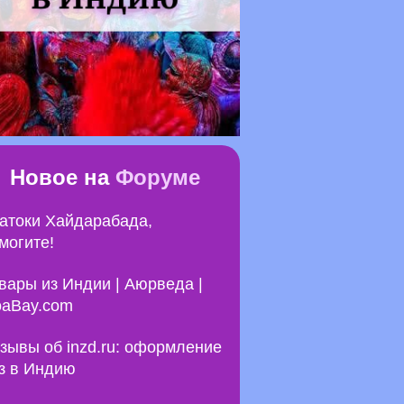
Новое на
Форуме
атоки Хайдарабада,
могите!
вары из Индии | Аюрведа |
aBay.com
зывы об inzd.ru: оформление
з в Индию