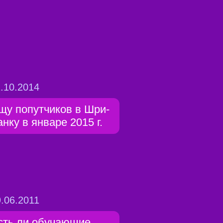
.10.2014
щу попутчиков в Шри-
анку в январе 2015 г.
.06.2011
сть ли обучающие