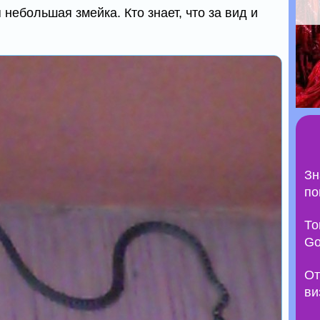
небольшая змейка. Кто знает, что за вид и
Зн
по
То
Go
От
ви