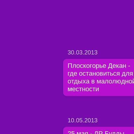
30.03.2013
Плоскогорье Декан -
где остановиться для
отдыха в малолюдно
местности
10.05.2013
25 мая - ДР Будды.