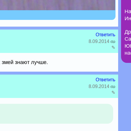
На
Ин
Др
Ответить
Са
8.09.2014
ЮН
✎
на
 змей знают лучше.
Ответить
8.09.2014
✎