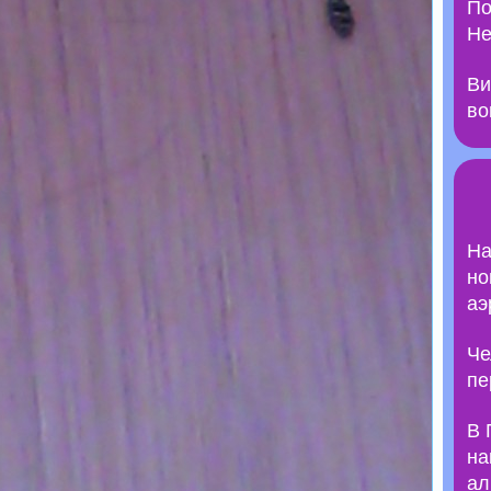
По
Не
Ви
во
На
но
аэ
Че
пе
В 
на
ал