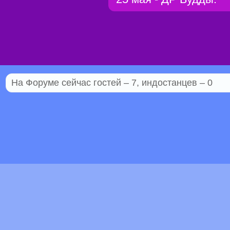
На Форуме сейчас гостей – 7, индостанцев – 0
© 2005–2026 Индостан.гуру
18+
Пол