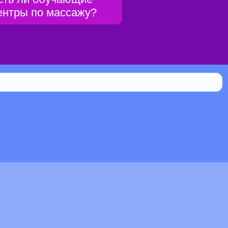
ентры по массажу?
Библиотека
0.104% мистической силы