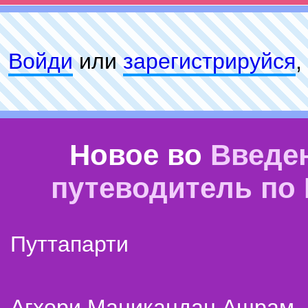
Войди
или
зарeгиcтpируйся
,
Новое во
Введе
путеводитель по
Путтапарти
Агхори Маникандан Ашрам