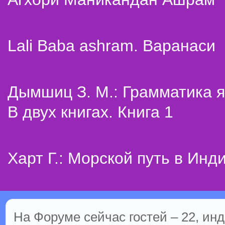
Lali Baba ashram. Варанаси
Дымшиц З. М.: Грамматика я
В двух книгах. Книга 1
Харт Г.: Морской путь в Инд
На Форуме сейчас гостей – 22, инд