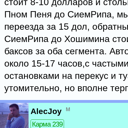
стоит 8-10 долларов и столь
Пном Пеня до СиемРипа, мы
переезда за 15 дол, обратн
СиемРипа до Хошимина сто
баксов за оба сегмента. Авт
около 15-17 часов,с частым
остановками на перекус и ту
утомительно, но вполне тер
м
AlecJoy
Карма 239