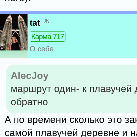
ж
tat
Карма 717
О себе
AlecJoy
маршрут один- к плавучей 
обратно
А по времени сколько это з
самой плавучей деревне и н