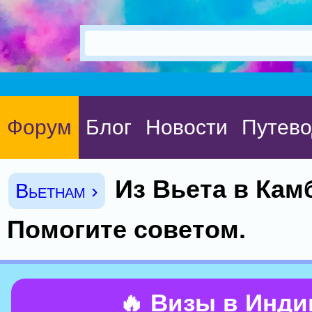
Форум
Блог
Новости
Путево
Из Вьета в Кам
Вьетнам ›
Помогите советом.
🔥 Визы в Инд