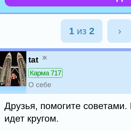
1
из
2
›
ж
tat
Карма 717
О себе
Друзья, помогите советами.
идет кругом.