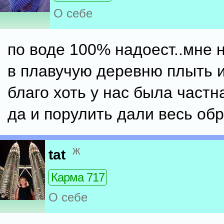
О себе
по воде 100% надоест..мне 
в плавучую деревню плыть и
благо хоть у нас была частн
да и порулить дали весь об
ж
tat
Карма 717
О себе