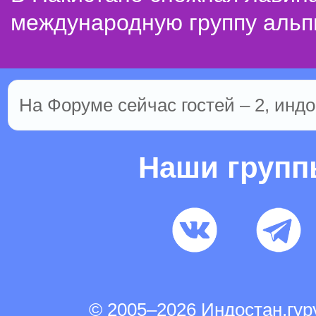
международную группу альп
На Форуме сейчас гостей – 2, индо
Наши груп
© 2005–2026 Индостан.гу