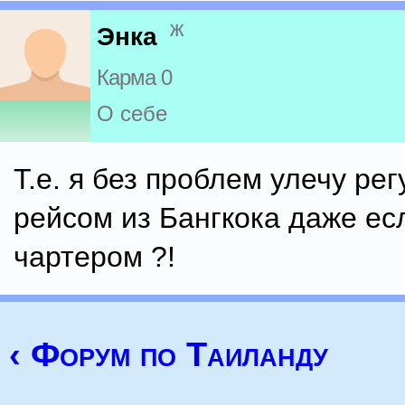
ж
Энка
Карма 0
О себе
Т.е. я без проблем улечу ре
рейсом из Бангкока даже ес
чартером ?!
‹ Форум по Таиланду