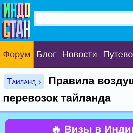
Форум
Блог
Новости
Путево
Правила возд
Таиланд ›
перевозок тайланда
🔥 Визы в Инд