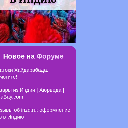
Новое на
Форуме
атоки Хайдарабада,
могите!
вары из Индии | Аюрведа |
aBay.com
зывы об inzd.ru: оформление
з в Индию