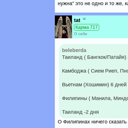
нужна" это не одно и то же, 
ж
tat
Карма 717
О себе
beleberda
Таиланд ( Бангкок/Патайя)
Камбоджа ( Сием Риеп, Пн
Вьетнам (Хошимин) 6 дней
Филипины ( Манила, Миндо
Таиланд -2 дня
О Филипинах ничего сказать 