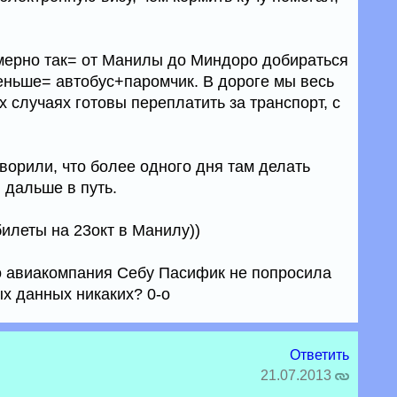
мерно так= от Манилы до Миндоро добираться
меньше= автобус+паромчик. В дороге мы весь
х случаях готовы переплатить за транспорт, с
ворили, что более одного дня там делать
 дальше в путь.
билеты на 23окт в Манилу))
о авиакомпания Себу Пасифик не попросила
х данных никаких? 0-о
Ответить
21.07.2013