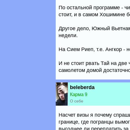
По остальной программе - чи
стоит, и в самом Хошимине б
Другое дело, Южный Вьетнам
недели.
На Сием Риеп, т.е. Ангкор -
И не стоит рвать Тай на две 
самолетом домой достаточно
beleberda
Карма 9
О себе
Насчет визы я почему спраш
границе, где погранцы вымог
выгоднее ли переплатить за 