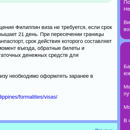
По
Не
Ви
ения Филиппин виза не требуется, если срок
во
вышает 21 день. При пересечении границы
нпаспорт, срок действия которого составляет
момент въезда, обратные билеты и
таточных денежных средств для
Ба
юж
визу необходимо оформлять заранее в
Ma
пу
ilippines/formalities/visas/
Мо
В 