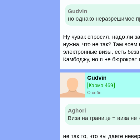
Gudvin
но однако неразрешимое п
Ну чувак спросил, надо ли з
нужна, что не так? Там всем 
электронные визы, есть безв
Камбоджу, но я не бюрократ 
Gudvin
Карма 469
О себе
Aghori
Виза на границе = виза не 
не так то, что вы даете нев