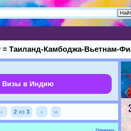
у = Таиланд-Камбоджа-Вьетнам-Фил
 Визы в Индию
‹
2
из
3
›
››
Ответить