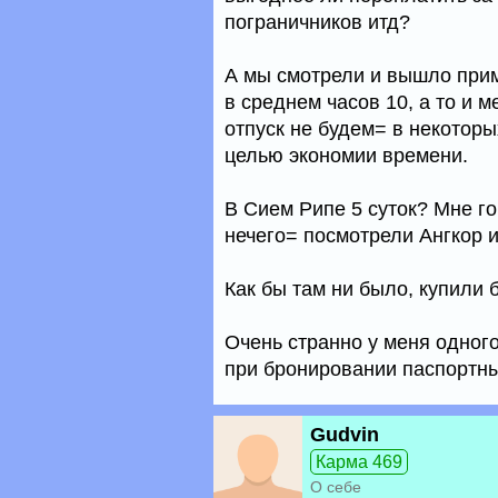
пограничников итд?
А мы смотрели и вышло при
в среднем часов 10, а то и 
отпуск не будем= в некоторы
целью экономии времени.
В Сием Рипе 5 суток? Мне го
нечего= посмотрели Ангкор и
Как бы там ни было, купили 
Очень странно у меня одног
при бронировании паспортны
Gudvin
Карма 469
О себе