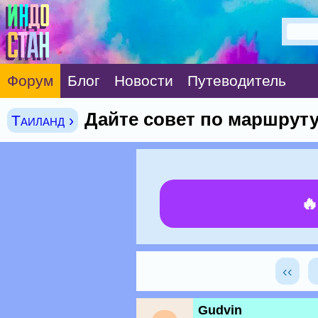
Форум
Блог
Новости
Путеводитель
Дайте совет по маршрут
Таиланд ›

‹‹
Gudvin