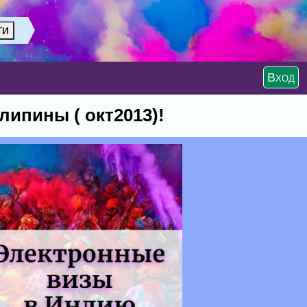
Вход
ипины ( окт2013)!