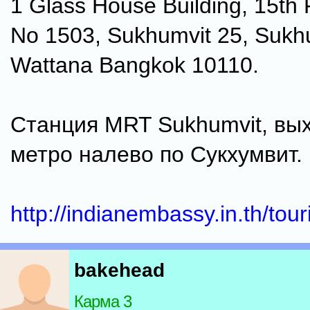
1 Glass House Building, 15th
No 1503, Sukhumvit 25, Sukh
Wattana Bangkok 10110.
Станция MRT Sukhumvit, вы
метро налево по Сукхумвит.
http://indianembassy.in.th/tour
bakehead
Карма 3