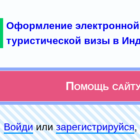
Оформление электронной
туристической визы в Ин
Помощь сайт
Войди
или
зарeгиcтpируйся
,