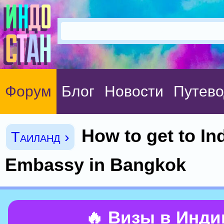
Форум
Блог
Новости
Путево
How to get to In
Таиланд ›
Embassy in Bangkok
🔥 Визы в Инд