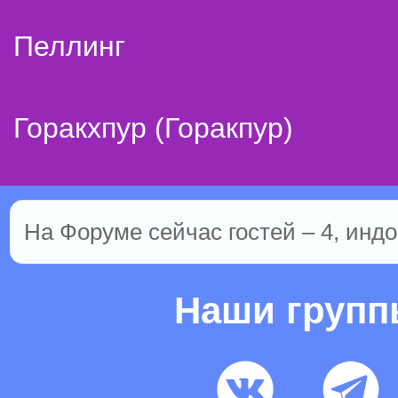
Пеллинг
Горакхпур (Горакпур)
На Форуме сейчас гостей – 4, индо
Наши груп