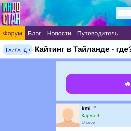
Форум
Блог
Новости
Путеводитель
Кайтинг в Тайланде - гд
Таиланд ›

ж
kml
Карма 9
О себе