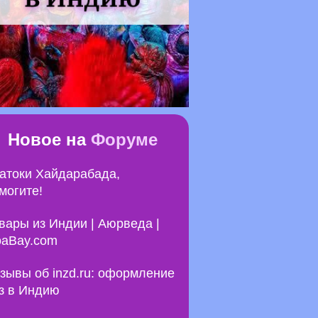
Новое на
Форуме
атоки Хайдарабада,
могите!
вары из Индии | Аюрведа |
aBay.com
зывы об inzd.ru: оформление
з в Индию