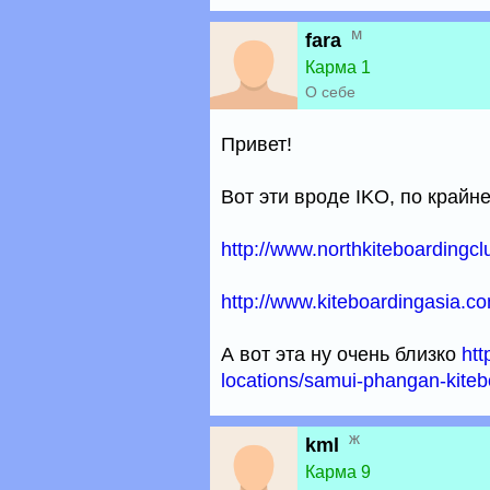
м
fara
Карма 1
О себе
Привет!
Вот эти вроде IKO, по крайне
http://www.northkiteboardingc
http://www.kiteboardingasia.c
А вот эта ну очень близко
htt
locations/samui-phangan-kiteb
ж
kml
Карма 9