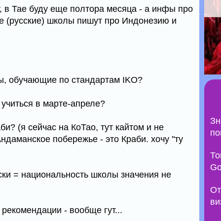
, в Тае буду еще полтора месяца - а инфы про
все (русские) школы пишут про Индонезию и
лы, обучающие по стандартам IKO?
ь учиться в марте-апреле?
Зн
аби? (я сейчас на КоТао, тут кайтом и не
по
ндаманское побережье - это Краби. хочу "ту
То
Go
ски = национальность школы значения не
От
ви
 рекомендации - вообще гут...