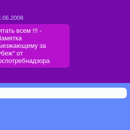
.06.2008
тать всем !!! -
Памятка
ыезжающему за
убеж" от
оспотребнадзора