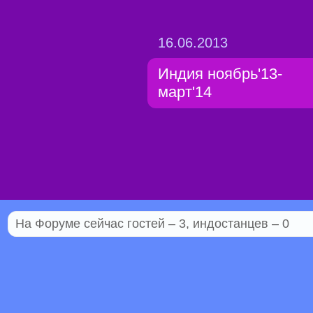
16.06.2013
Индия ноябрь'13-
март'14
На Форуме сейчас гостей – 3, индостанцев – 0