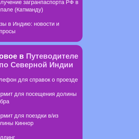
лучение загранпаспорта РФ в
пале (Катманду)
зы в Индию: новости и
просы
овое в
Путеводителе
по Северной Индии
лефон для справок о проезде
рмит для посещения долины
бра
рмит для поездки в/из
лины Киннор
ллинг