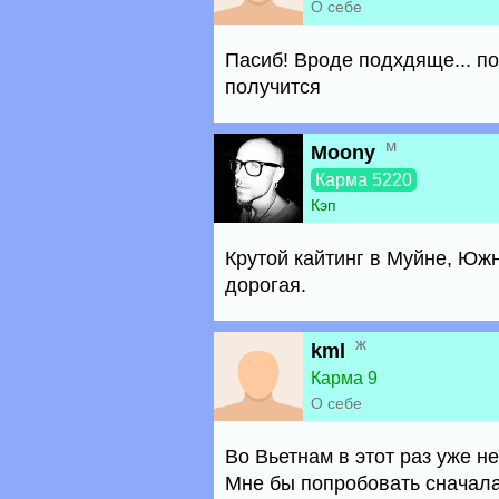
О себе
Пасиб! Вроде подхдяще... п
получится
м
Moony
Карма 5220
Кэп
Крутой кайтинг в Муйне, Юж
дорогая.
ж
kml
Карма 9
О себе
Во Вьетнам в этот раз уже не
Мне бы попробовать сначала,