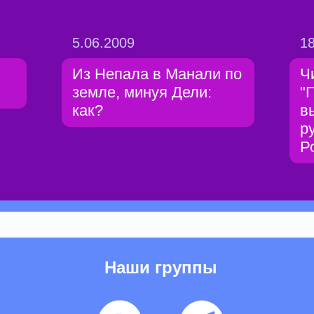
5.06.2009
18
Из Непала в Манали по
Чи
земле, минуя Дели:
"
как?
в
р
Р
Наши группы