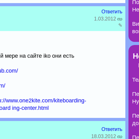
По
Не
Ответить
1.03.2012
Ви
✎
во
Н
й мере на сайте iko они есть
lub.com/
Те
om/
Пе
p://www.one2kite.com/kiteboarding-
Ну
oard ing-center.html
Пе
до
Ответить
18.03.2012
Пе