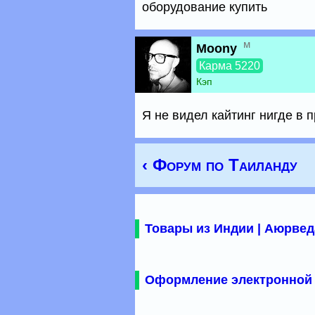
оборудование купить
м
Moony
Карма 5220
Кэп
Я не видел кайтинг нигде в 
‹ Форум по Таиланду
Товары из Индии | Аюрвед
Оформление электронной 