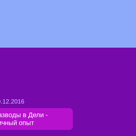
.12.2016
азводы в Дели -
ичный опыт