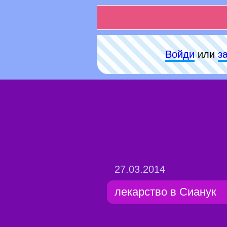
Войди
или
з
27.03.2014
лекарство в Сианук