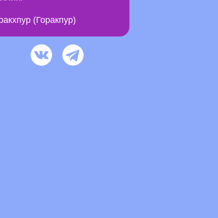
ракхпур (Горакпур)